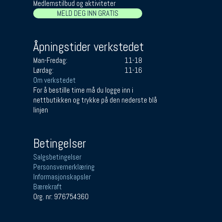
Medlemstilbud og aktiviteter
MELD DEG INN GRATIS
Åpningstider verkstedet
Man-Fredag:
11-18
Lørdag:
11-16
Om verkstedet
For å bestille time må du logge inn i
nettbutikken og trykke på den nederste blå
linjen
Betingelser
Salgsbetingelser
Personsvernerklæring
Informasjonskapsler
Bærekraft
Org. nr: 976754360