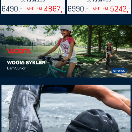
6490,-
4867,-
6990,-
5242,-
MEDLEM:
MEDLEM: