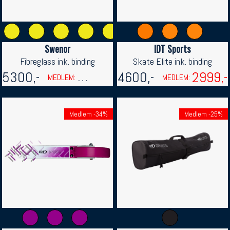
Swenor
IDT Sports
Fibreglass ink. binding
Skate Elite ink. binding
5300,-
2999,-
4600,-
2999,-
MEDLEM:
MEDLEM:
Medlem -34%
Medlem -25%