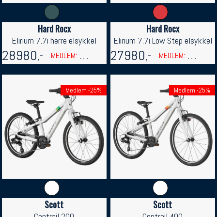
Hard Rocx
Hard Rocx
Elirium 7.7i herre elsykkel
Elirium 7.7i Low Step elsykkel
28980,-
26082,-
27980,-
25182
MEDLEM:
MEDLEM:
Medlem -25%
Medlem -25%
Scott
Scott
Contrail 200
Contrail 400