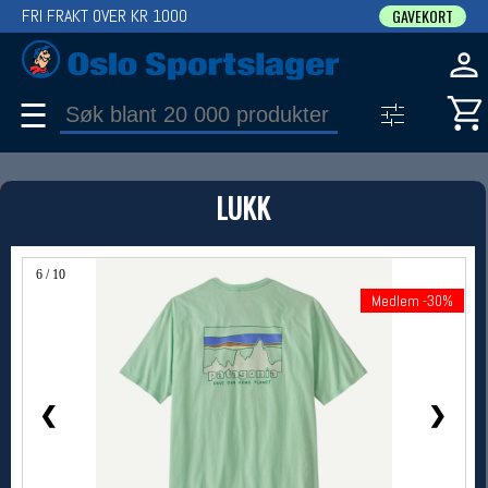
FRI FRAKT OVER KR 1000
GAVEKORT
☰
PRODUKT
LUKK
Produkter (1)
Bruk filter til å spisse søket
6 / 10
Medlem -30%
Medlem -30%
❮
❯