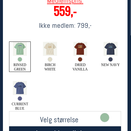
Medlemspris:
559,-
Ikke medlem:
799,-
RINSED
BIRCH
DRIED
NEW NAVY
Her finner du oss
GREEN
WHITE
VANILLA
Oslo Sportslager
Torggata 20
0183 Oslo
Telefon: 23 32 62 00
(telefontid man-fredag klokken 10-13)
CURRENT
Vis i kart
BLUE
Om oss
Velg størrelse
Kontakt oss