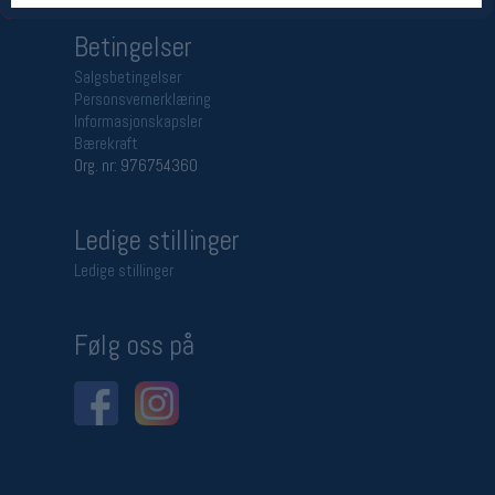
Betingelser
Salgsbetingelser
Personsvernerklæring
Informasjonskapsler
Bærekraft
Org. nr: 976754360
Ledige stillinger
Ledige stillinger
Følg oss på