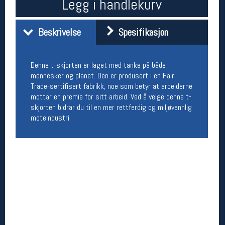
Legg i handlekurv
Åpningstider butikk
Man-Fredag:
11-18
Beskrivelse
Spesifikasjon
Lørdag:
11-16
Denne t-skjorten er laget med tanke på både
mennesker og planet. Den er produsert i en Fair
Team Oslo Sportslager
Trade-sertifisert fabrikk, noe som betyr at arbeiderne
Magasinet
mottar en premie for sitt arbeid. Ved å velge denne t-
Medlemstilbud og aktiviteter
skjorten bidrar du til en mer rettferdig og miljøvennlig
MELD DEG INN GRATIS
moteindustri.
Åpningstider verkstedet
Man-Fredag:
11-18
Lørdag:
11-16
Om verkstedet
For å bestille time må du logge inn i
nettbutikken og trykke på den nederste blå
linjen