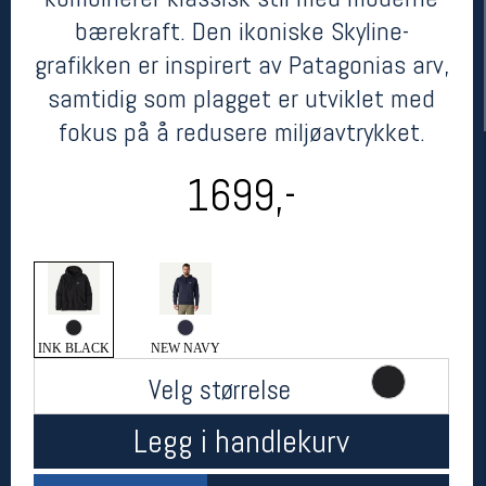
bærekraft. Den ikoniske Skyline-
grafikken er inspirert av Patagonias arv,
samtidig som plagget er utviklet med
fokus på å redusere miljøavtrykket.
1699,-
Her finner du oss
Oslo Sportslager
Torggata 20
0183 Oslo
INK BLACK
NEW NAVY
Telefon: 23 32 62 00
(telefontid man-fredag klokken 10-13)
Velg størrelse
Vis i kart
Om oss
Legg i handlekurv
Kontakt oss