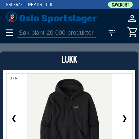
FRI FRAKT OVER KR 1000
GAVEKORT
☰
PRODUKT
LUKK
Produkter (1)
Bruk filter til å spisse søket
3 / 6
❮
❯