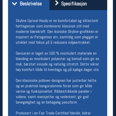
Beskrivelse
Spesifikasjon
Åpningstider butikk
Man-Fredag:
11-18
Lørdag:
11-16
Skyline Uprisal Hoody er en komfortabel og slitesterk
hettegenser som kombinerer klassisk stil med
moderne bærekraft. Den ikoniske Skyline-grafikken er
inspirert av Patagonias arv, samtidig som plagget er
Team Oslo Sportslager
utviklet med fokus på å redusere miljøavtrykket.
Magasinet
Genseren er laget av 100 % resirkulert materiale en
Medlemstilbud og aktiviteter
blanding av resirkulert polyester og bomull som gir en
MELD DEG INN GRATIS
myk, børstet innside og naturlig stretch. Dette sikrer
høy komfort både til hverdags og på kjølige dager ute.
Åpningstider verkstedet
Den klassiske pullover-designen har justerbar hette
Man-Fredag:
11-18
og en praktisk kengurulomme foran som gir både
Lørdag:
11-16
varme og funksjonalitet. Ribbestrikkede paneler i
Om verkstedet
sidene, samt mansjetter og nederkant, gir god
For å bestille time må du logge inn i
bevegelighet og en behagelig passform.
nettbutikken og trykke på den nederste blå
linjen
Produsert i en Fair Trade Certified fabrikk, bidrar