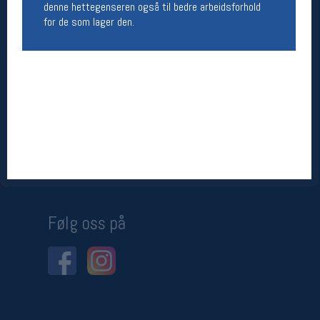
denne hettegenseren også til bedre arbeidsforhold
for de som lager den.
Betingelser
Salgsbetingelser
Personsvernerklæring
Informasjonskapsler
Bærekraft
Org. nr: 976754360
Ledige stillinger
Ledige stillinger
Følg oss på