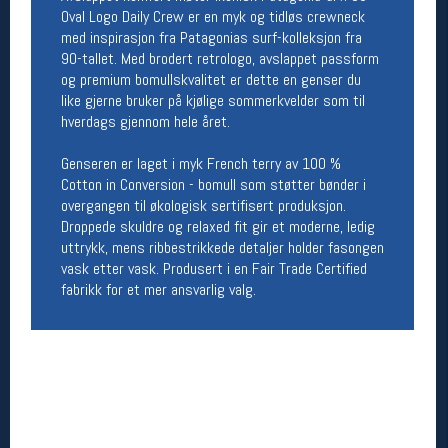
Oval Logo Daily Crew er en myk og tidløs crewneck
Åpningstider butikk
med inspirasjon fra Patagonias surf-kolleksjon fra
Man-Fredag:
11-18
90-tallet. Med brodert retrologo, avslappet passform
Lørdag:
11-16
og premium bomullskvalitet er dette en genser du
like gjerne bruker på kjølige sommerkvelder som til
hverdags gjennom hele året.
Team Oslo Sportslager
Genseren er laget i myk French terry av 100 %
Cotton in Conversion - bomull som støtter bønder i
Magasinet
overgangen til økologisk sertifisert produksjon.
Medlemstilbud og aktiviteter
Droppede skuldre og relaxed fit gir et moderne, ledig
MELD DEG INN GRATIS
uttrykk, mens ribbestrikkede detaljer holder fasongen
vask etter vask. Produsert i en Fair Trade Certified
fabrikk for et mer ansvarlig valg.
Åpningstider verkstedet
Man-Fredag:
11-18
Lørdag:
11-16
Om verkstedet
For å bestille time må du logge inn i
nettbutikken og trykke på den nederste blå
linjen