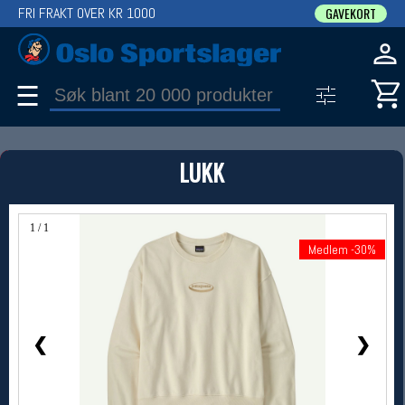
FRI FRAKT OVER KR 1000
GAVEKORT
☰
PRODUKT
LUKK
Produkter (1)
Bruk filter til å spisse søket
1 / 1
Medlem -30%
Medlem -30%
❮
❯