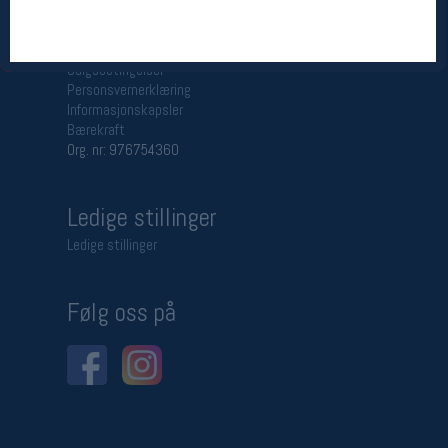
Betingelser
Salgsbetingelser
Personsvernerklæring
Informasjonskapsler
Bærekraft
Org. nr: 976754360
Ledige stillinger
Ledige stillinger
Følg oss på