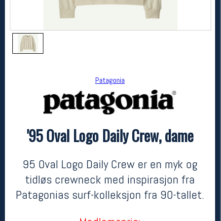
Patagonia
'95 Oval Logo Daily Crew, dame
Patagonia
'95 Oval Logo Daily Crew, dame
1399,-
979,-
95 Oval Logo Daily Crew er en myk og
MEDLEM:
tidløs crewneck med inspirasjon fra
Patagonias surf-kolleksjon fra 90-tallet.