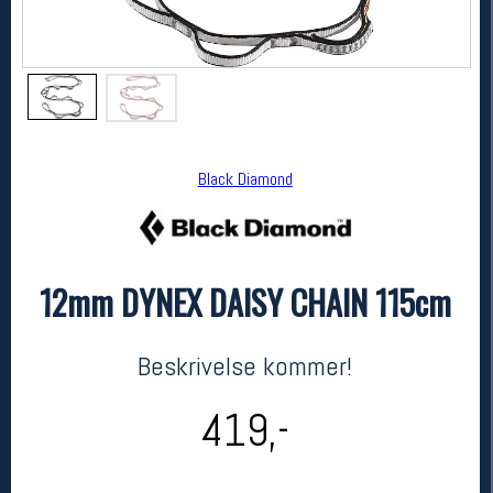
Black Diamond
12mm DYNEX DAISY CHAIN 115cm
Black Diamond
12mm DYNEX DAISY CHAIN 115cm
kr 419
Beskrivelse kommer!
419,-