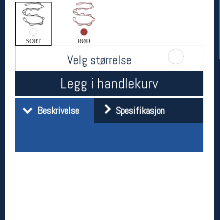
SORT
RØD
Velg størrelse
Legg i handlekurv
Beskrivelse
Spesifikasjon
Her finner du oss
Oslo Sportslager
Torggata 20
0183 Oslo
Telefon: 23 32 62 00
(telefontid man-fredag klokken 10-13)
Vis i kart
Om oss
Kontakt oss