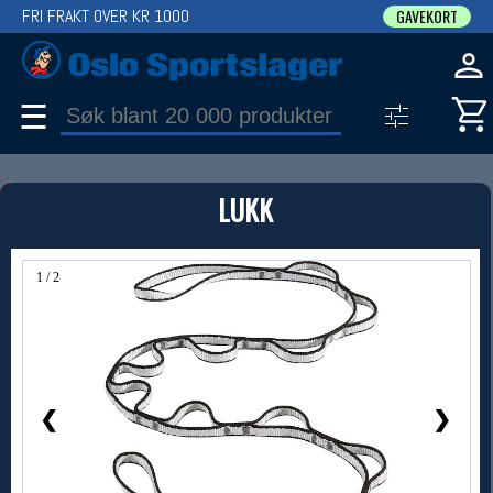
FRI FRAKT OVER KR 1000
GAVEKORT
☰
PRODUKT
LUKK
Produkter (1)
Bruk filter til å spisse søket
1 / 2
❮
❯