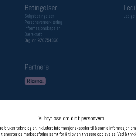
Betingelser
Ledi
Salgsbetingelser
Ledige 
Personsvernerklæring
Informasjonskapsler
Bærekraft
Org. nr: 976754360
Partnere
Vi bryr oss om ditt personvern
e bruker teknologier, inkludert informasjonskapsler til å samle informasjon om d
 tjenester og markedsføring samt for å tilby en tryggere opplevelse. Ved å trykk