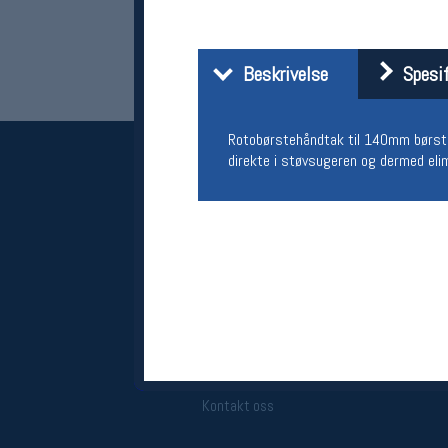
Beskrivelse
Spesif
Rotobørstehåndtak til 140mm børster 
direkte i støvsugeren og dermed el
Her finner du oss
Oslo Sportslager
Torggata 20
0183 Oslo
Telefon: 23 32 62 00
(telefontid man-fredag klokken 10-13)
Vis i kart
Om oss
Kontakt oss