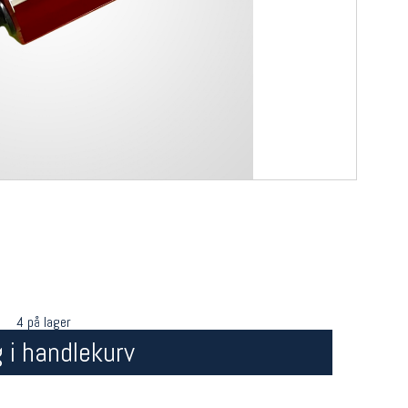
4 på lager
 i handlekurv