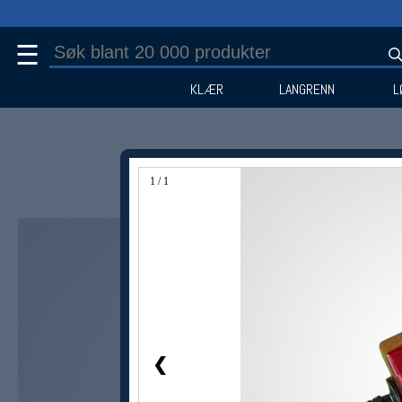
☰
KLÆR
LANGRENN
L
1 / 1
❮