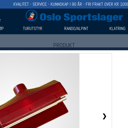
KVALITET - SERVICE - KUNNSKAP I 90 ÅR - FRI FRAKT OVER KR 100
ØP
TURUTSTYR
RANDO/ALPINT
KLATRING
PRODUKT
Produkter (1)
Bruk filter til å spisse søket
❯