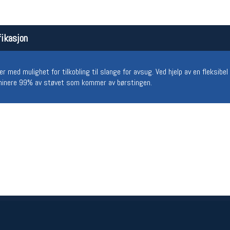
ikasjon
med mulighet for tilkobling til slange for avsug. Ved hjelp av en fleksibel
iminere 99% av støvet som kommer av børstingen.
Åpningstider butikk
Team
Man-Fredag:
11-18
Magasi
Lørdag:
11-16
Medlem