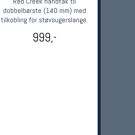
Red Creek håndtak til
dobbelbørste (140 mm) med
tilkobling for støvsugerslange.
999,-