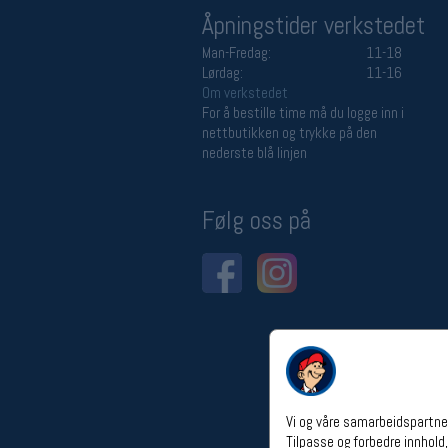
Åpningstider verkstedet
Man-Fredag:
11-18
Lørdag:
11-16
Om verkstedet
For å bestille time må du logge inn i
nettbutikken og trykke på den
nederste blå linjen
Følg oss på
Vi og våre samarbeidspartner
Tilpasse og forbedre innhold,