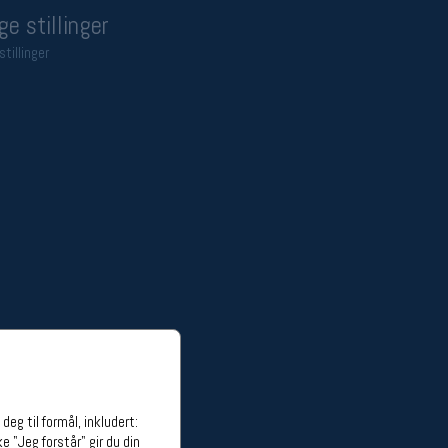
ge stillinger
stillinger
eg til formål, inkludert:
e "Jeg forstår" gir du din