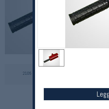
Red Creek
2105 Handle w/Hose Connection 140 mm
kr 999
Legg