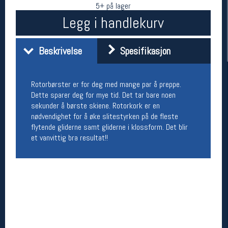
5+ på lager
Legg i handlekurv
Beskrivelse
Spesifikasjon
Rotorbørster er for deg med mange par å preppe.
Dette sparer deg for mye tid. Det tar bare noen
sekunder å børste skiene. Rotorkork er en
nødvendighet for å øke slitestyrken på de fleste
Her finner du oss
flytende gliderne samt gliderne i klossform. Det blir
Oslo Sportslager
et vanvittig bra resultat!!
Torggata 20
0183 Oslo
Telefon: 23 32 62 00
(telefontid man-fredag klokken 10-13)
Vis i kart
Om oss
Kontakt oss