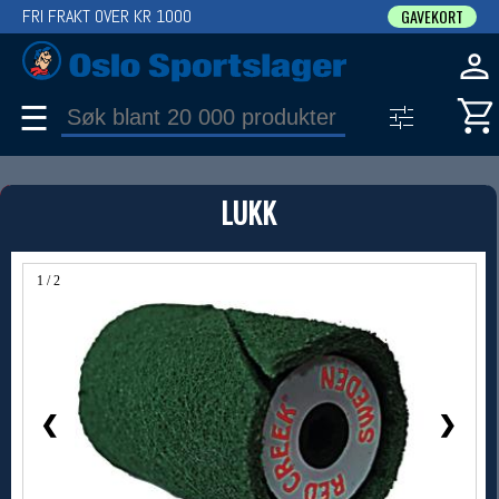
FRI FRAKT OVER KR 1000
GAVEKORT
☰
PRODUKT
LUKK
Produkter (1)
Bruk filter til å spisse søket
1 / 2
❮
❯