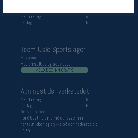
Åpningstider butikk
Man-Fredag:
11-18
Lørdag:
11-16
Team Oslo Sportslager
Magasinet
Medlemstilbud og aktiviteter
MELD DEG INN GRATIS
Åpningstider verkstedet
Man-Fredag:
11-18
Lørdag:
11-16
Om verkstedet
For å bestille time må du logge inn i
nettbutikken og trykke på den nederste blå
linjen