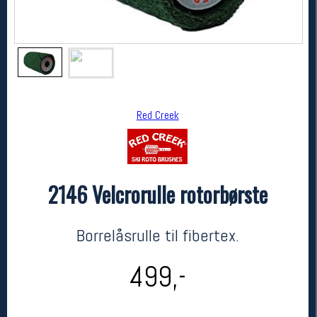
Red Creek
2146 Velcrorulle rotorbørste
Red Creek
2146 Velcrorulle rotorbørste
kr 499
Borrelåsrulle til fibertex.
499,-