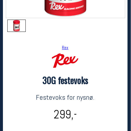
Rex
30G festevoks
Rex
30G festevoks
kr 299
Festevoks for nysnø.
299,-