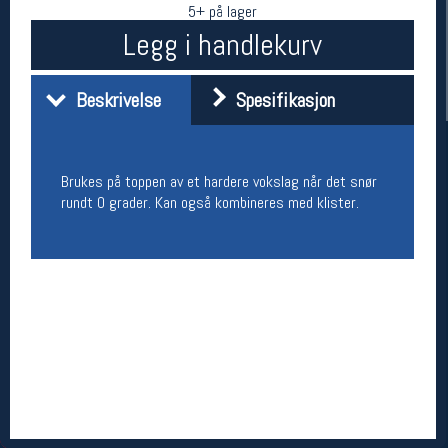
5+ på lager
Legg i handlekurv
Beskrivelse
Spesifikasjon
Brukes på toppen av et hardere vokslag når det snør
rundt 0 grader. Kan også kombineres med klister.
Her finner du oss
Oslo Sportslager
Torggata 20
0183 Oslo
Telefon: 23 32 62 00
(telefontid man-fredag klokken 10-13)
Vis i kart
Om oss
Kontakt oss