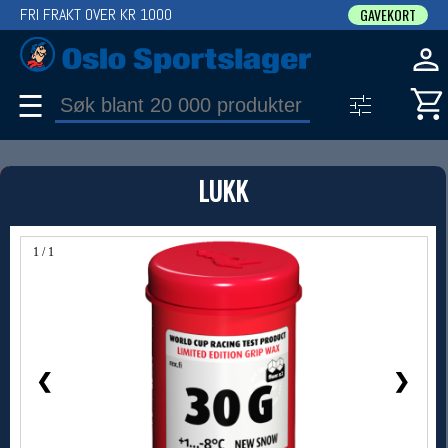
FRI FRAKT OVER KR 1000
GAVEKORT
☰
PRODUKT
LUKK
Produkter (1)
Bruk filter til å spisse søket
1 / 1
❮
❯