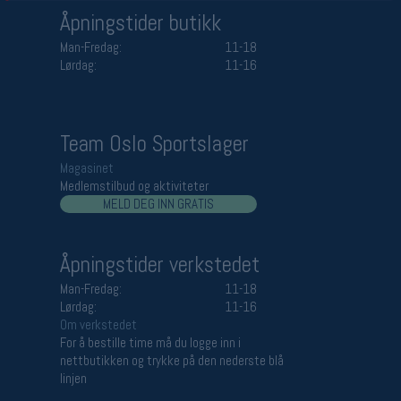
Åpningstider butikk
Man-Fredag:
11-18
Lørdag:
11-16
Team Oslo Sportslager
Magasinet
Medlemstilbud og aktiviteter
MELD DEG INN GRATIS
Åpningstider verkstedet
Man-Fredag:
11-18
Lørdag:
11-16
Om verkstedet
For å bestille time må du logge inn i
nettbutikken og trykke på den nederste blå
linjen