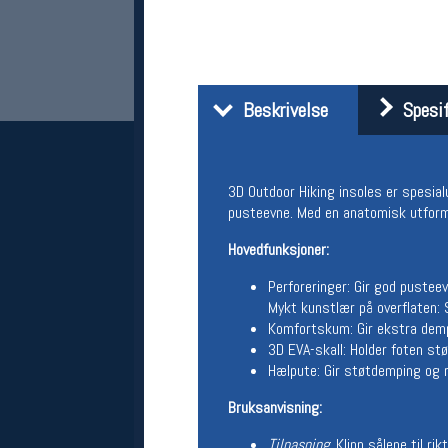
Beskrivelse
Spesif
3D Outdoor Hiking insoles er spesialu
pusteevne. Med en anatomisk utformin
Her finner du oss
Hovedfunksjoner:
Oslo Sportslager
Perforeringer: Gir god pusteev
Torggata 20
0183 Oslo
Mykt kunstlær på overflaten: 
Telefon: 23 32 62 00
Komfortskum: Gir ekstra demp
(telefontid man-fredag klokken 10-13)
3D EVA-skall: Holder foten stød
Vis i kart
Hælpute: Gir støtdemping og re
Om oss
Kontakt oss
Bruksanvisning:
Tilpasning
: Klipp sålene til r