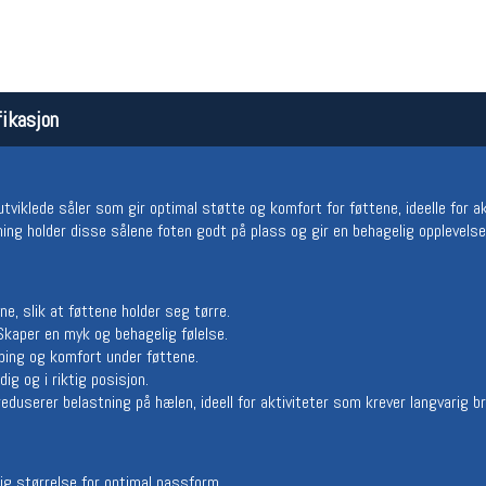
ikasjon
tviklede såler som gir optimal støtte og komfort for føttene, ideelle for a
g holder disse sålene foten godt på plass og gir en behagelig opplevelse,
Åpningstider butikk
Team
Man-Fredag:
11-18
Magasi
ne, slik at føttene holder seg tørre.
Lørdag:
11-16
Medlem
Skaper en myk og behagelig følelse.
ing og komfort under føttene.
ig og i riktig posisjon.
duserer belastning på hælen, ideell for aktiviteter som krever langvarig br
iktig størrelse for optimal passform.