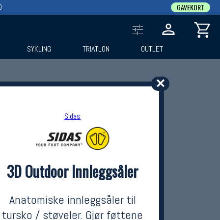
0
GAVEKORT
SYKLING
TRIATLON
OUTLET
✕
Sidas
3D Outdoor Innleggsåler
Anatomiske innleggsåler til
tursko / støveler. Gjør føttene