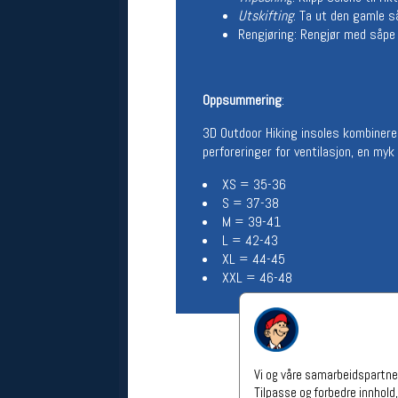
Utskifting
: Ta ut den gamle s
Åpningstider verkstedet
Rengjøring: Rengjør med såpe o
Man-Fredag:
11-18
Lørdag:
11-16
Om verkstedet
Oppsummering
:
For å bestille time må du logge inn i
nettbutikken og trykke på den
3D Outdoor Hiking insoles kombinere
nederste blå linjen
perforeringer for ventilasjon, en my
XS = 35-36
Følg oss på
S = 37-38
M = 39-41
L = 42-43
XL = 44-45
XXL = 46-48
Vi og våre samarbeidspartner
Tilpasse og forbedre innhold,