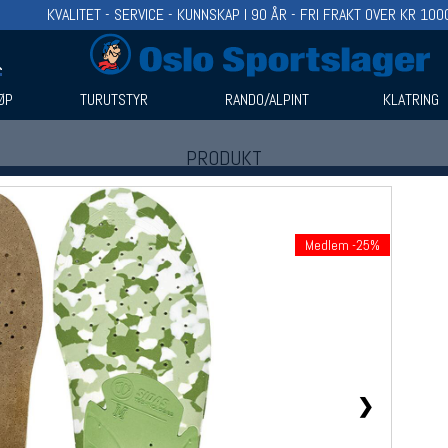
KVALITET - SERVICE - KUNNSKAP I 90 ÅR - FRI FRAKT OVER KR 100
ØP
TURUTSTYR
RANDO/ALPINT
KLATRING
PRODUKT
Produkter (1)
Bruk filter til å spisse søket
Medlem -25%
❯