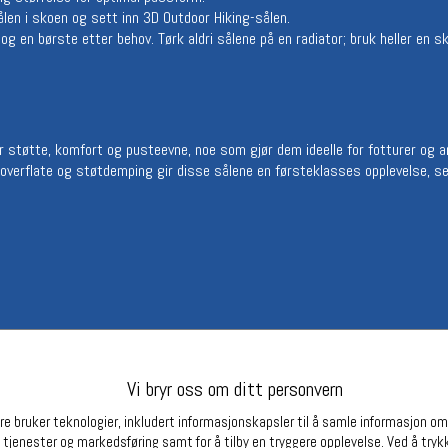
ålen i skoen og sett inn 3D Outdoor Hiking-sålen.
Betingelser
Ledi
g en børste etter behov. Tørk aldri sålene på en radiator; bruk heller en s
Salgsbetingelser
Ledige 
Personsvernerklæring
Informasjonskapsler
Bærekraft
Org. nr: 976754360
r støtte, komfort og pusteevne, noe som gjør dem ideelle for fotturer og a
k overflate og støtdemping gir disse sålene en førsteklasses opplevelse, se
Partnere
Vi bryr oss om ditt personvern
e bruker teknologier, inkludert informasjonskapsler til å samle informasjon om d
 tjenester og markedsføring samt for å tilby en tryggere opplevelse. Ved å trykk