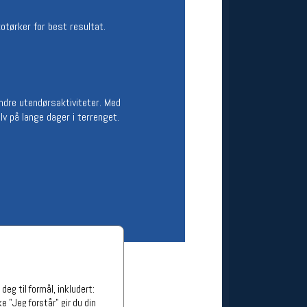
ge stillinger
kotørker for best resultat.
stillinger
ndre utendørsaktiviteter. Med
lv på lange dager i terrenget.
eg til formål, inkludert:
e "Jeg forstår" gir du din