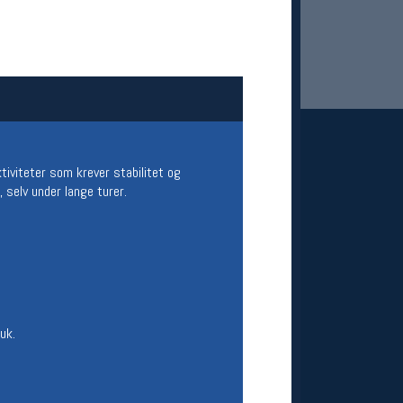
ktiviteter som krever stabilitet og
 selv under lange turer.
 Oslo Sportslager
net
stilbud og aktiviteter
MELD DEG INN GRATIS
uk.