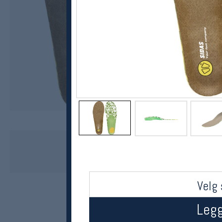
Sidas
3D Outdoor Innleggsåler
449,-
336,-
MEDLEM:
Velg 
Legg