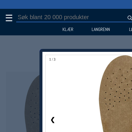
☰
KLÆR
LANGRENN
L
1 / 3
Medlem -25%
❮