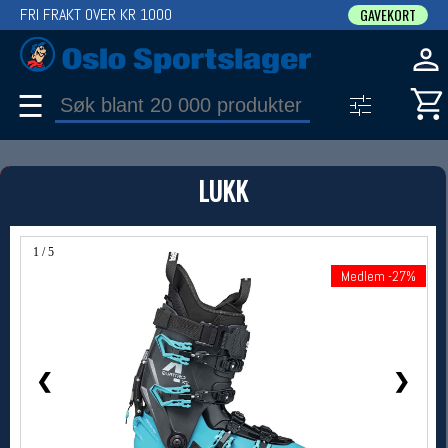
FRI FRAKT OVER KR 1000
GAVEKORT
☰
PRODUKT
LUKK
Produkter (1)
Bruk filter til å spisse søket
1 / 5
Medlem -27%
Medlem -27%
❮
❯