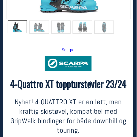
Scarpa
4-Quattro XT toppturstøvler 23/24
Scarpa
4-Quattro XT toppturstøvler 23/24
10999,-
7999,-
Nyhet! 4-QUATTRO XT er en lett, men
MEDLEM:
kraftig skistøvel, kompatibel med
GripWalk-bindinger for både downhill og
touring.