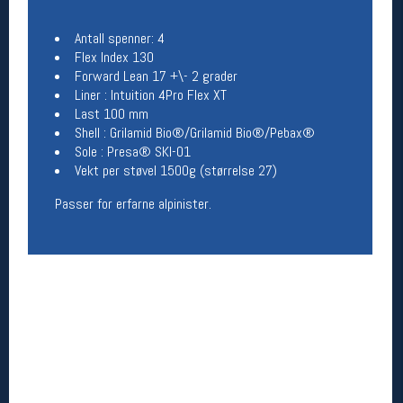
Åpningstider butikk
Antall spenner: 4
Man-Fredag:
11-18
Flex Index 130
Lørdag:
11-16
Forward Lean 17 +\- 2 grader
Liner : Intuition 4Pro Flex XT
Last 100 mm
Shell : Grilamid Bio®/Grilamid Bio®/Pebax®
Team Oslo Sportslager
Sole : Presa® SKI-01
Magasinet
Vekt per støvel 1500g (størrelse 27)
Medlemstilbud og aktiviteter
Passer for erfarne alpinister.
MELD DEG INN GRATIS
Åpningstider verkstedet
Man-Fredag:
11-18
Lørdag:
11-16
Om verkstedet
For å bestille time må du logge inn i
nettbutikken og trykke på den nederste blå
linjen