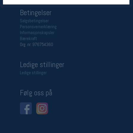
Betingelser
Salgsbetingelser
Personsvernerklæring
Informasjonskapsler
Bærekraft
Org. nr: 976754360
Ledige stillinger
Ledige stillinger
Følg oss på