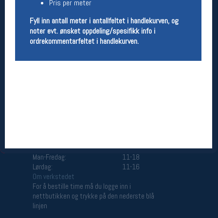
Pris per meter
Åpningstider butikk
Fyll inn antall meter i antallfeltet i handlekurven, og
Man-Fredag:
11-18
noter evt. ønsket oppdeling/spesifikk info i
Lørdag:
11-16
ordrekommentarfeltet i handlekurven.
Team Oslo Sportslager
Magasinet
Medlemstilbud og aktiviteter
MELD DEG INN GRATIS
Åpningstider verkstedet
Man-Fredag:
11-18
Lørdag:
11-16
Om verkstedet
For å bestille time må du logge inn i
nettbutikken og trykke på den nederste blå
linjen