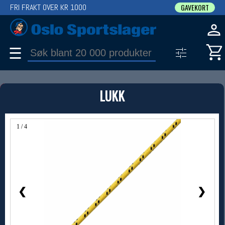
FRI FRAKT OVER KR 1000
GAVEKORT
☰
PRODUKT
LUKK
Produkter (1)
Bruk filter til å spisse søket
1 / 4
❮
❯