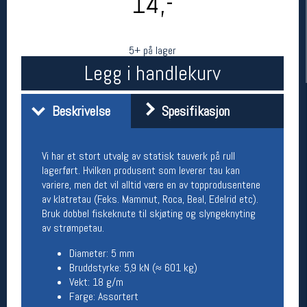
14,-
5+ på lager
Legg i handlekurv
Beskrivelse
Spesifikasjon
Vi har et stort utvalg av statisk tauverk på rull
Her finner du oss
lagerført. Hvilken produsent som leverer tau kan
Oslo Sportslager
variere, men det vil alltid være en av topprodusentene
Torggata 20
av klatretau (F.eks. Mammut, Roca, Beal, Edelrid etc).
0183 Oslo
Bruk dobbel fiskeknute til skjøting og slyngeknyting
Telefon: 23 32 62 00
av strømpetau.
(telefontid man-fredag klokken 10-13)
Vis i kart
Diameter: 5 mm
Om oss
Bruddstyrke: 5,9 kN (≈ 601 kg)
Kontakt oss
Vekt: 18 g/m
Farge: Assortert