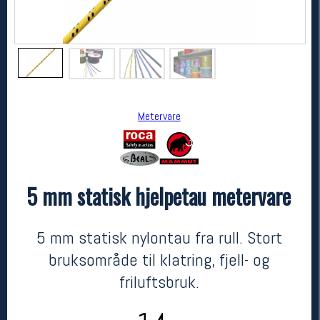
Metervare
5 mm statisk hjelpetau metervare
Metervare
5 mm statisk hjelpetau metervare
kr 14
5 mm statisk nylontau fra rull. Stort
bruksområde til klatring, fjell- og
friluftsbruk.