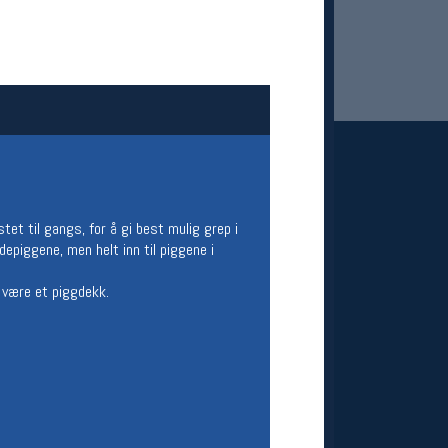
et til gangs, for å gi best mulig grep i
 Oslo Sportslager
depiggene, men helt inn til piggene i
net
stilbud og aktiviteter
å være et piggdekk.
MELD DEG INN GRATIS