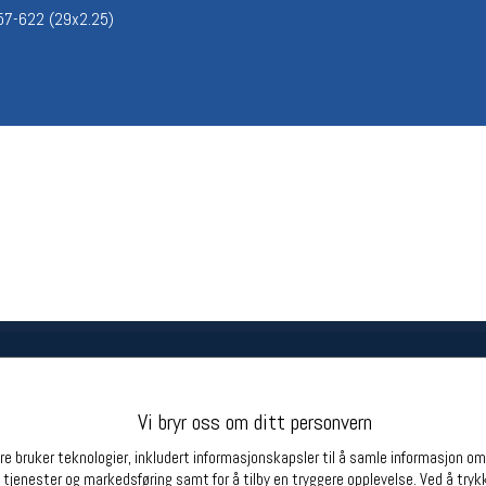
 57-622 (29x2.25)
Betingelser
Ledi
Salgsbetingelser
Ledige 
Personsvernerklæring
Informasjonskapsler
Bærekraft
Org. nr: 976754360
Partnere
Vi bryr oss om ditt personvern
e bruker teknologier, inkludert informasjonskapsler til å samle informasjon om d
 tjenester og markedsføring samt for å tilby en tryggere opplevelse. Ved å trykk