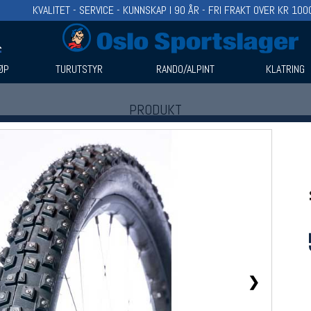
KVALITET - SERVICE - KUNNSKAP I 90 ÅR - FRI FRAKT OVER KR 100
ØP
TURUTSTYR
RANDO/ALPINT
KLATRING
PRODUKT
Produkter (1)
Bruk filter til å spisse søket
❯