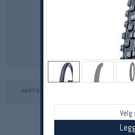
Suomi tyres
54/57-622 Piikkisika W396 29 x 2.25 piggdekk
kr 1299
Velg 
Legg