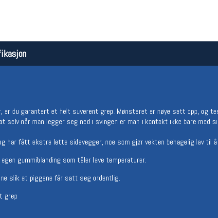
ikasjon
 er du garantert et helt suverent grep. Mønsteret er nøye satt opp, og test
Åpningstider butikk
Team
 at selv når man legger seg ned i svingen er man i kontakt ikke bare med si
Man-Fredag:
11-18
Magasi
Lørdag:
11-16
Medlem
og har fått ekstra lette sidevegger, noe som gjør vekten behagelig lav til 
 egen gummiblanding som tåler lave temperaturer.
ne slik at piggene får satt seg ordentlig.
t grep