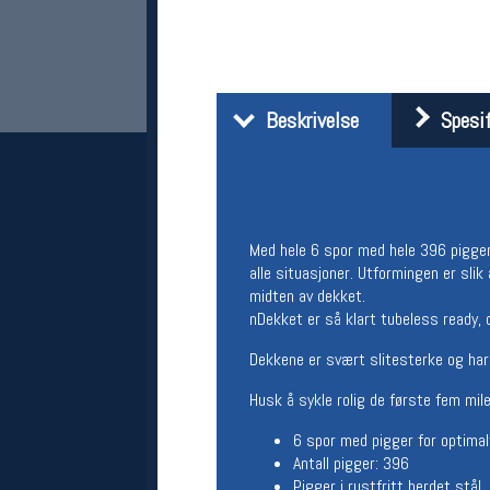
Beskrivelse
Spesif
Med hele 6 spor med hele 396 pigger,
Her finner du oss
alle situasjoner. Utformingen er slik
Oslo Sportslager
midten av dekket.
Torggata 20
nDekket er så klart tubeless ready, 
0183 Oslo
Telefon: 23 32 62 00
Dekkene er svært slitesterke og har
(telefontid man-fredag klokken 10-13)
Husk å sykle rolig de første fem mile
Vis i kart
Om oss
6 spor med pigger for optimal
Kontakt oss
Antall pigger: 396
Pigger i rustfritt herdet stål