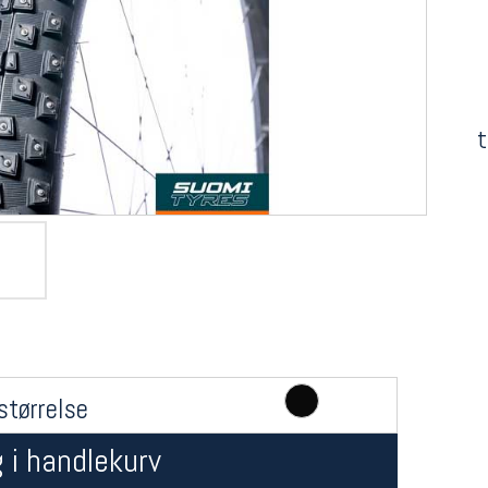
t
størrelse
 i handlekurv