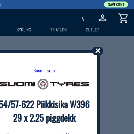
0
GAVEKORT
SYKLING
TRIATLON
OUTLET
✕
Suomi tyres
54/57-622 Piikkisika W396
29 x 2.25 piggdekk