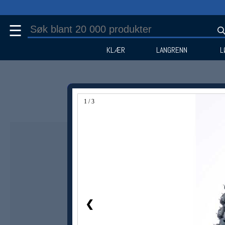
☰
KLÆR
LANGRENN
L
1 / 3
❮