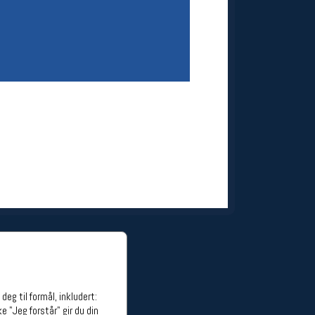
ge stillinger
stillinger
eg til formål, inkludert:
e "Jeg forstår" gir du din