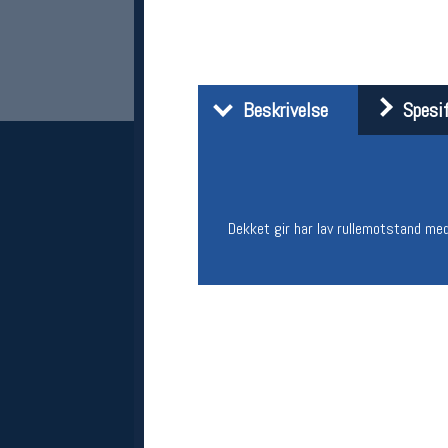
Beskrivelse
Spesif
Dekket gir har lav rullemotstand med 
Her finner du oss
Oslo Sportslager
Torggata 20
0183 Oslo
Telefon: 23 32 62 00
(telefontid man-fredag klokken 10-13)
Vis i kart
Om oss
Kontakt oss