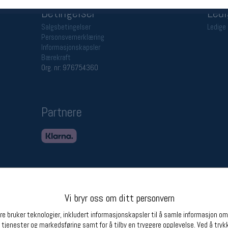
Betingelser
Ledi
Salgsbetingelser
Ledige 
Personsvernerklæring
Informasjonskapsler
Bærekraft
Org. nr: 976754360
Partnere
Vi bryr oss om ditt personvern
e bruker teknologier, inkludert informasjonskapsler til å samle informasjon om d
 tjenester og markedsføring samt for å tilby en tryggere opplevelse. Ved å trykk