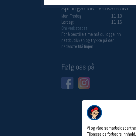
Åpningstider verkstedet
Man-Fredag:
11-18
Lørdag:
11-16
Om verkstedet
For å bestille time må du logge inn i
nettbutikken og trykke på den
nederste blå linjen
Følg oss på
Vi og våre samarbeidspartner
Tilpasse og forbedre innhold,