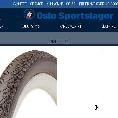
KVALITET - SERVICE - KUNNSKAP I 90 ÅR - FRI FRAKT OVER KR 100
ØP
TURUTSTYR
RANDO/ALPINT
KLATRING
PRODUKT
Produkter (1)
Bruk filter til å spisse søket
❯