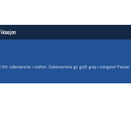
ikasjon
fint rullemønster i midten. Sideknastene gir godt grep i svingene! Passer t
Åpningstider butikk
Team
Man-Fredag:
11-18
Magasi
Lørdag:
11-16
Medlem