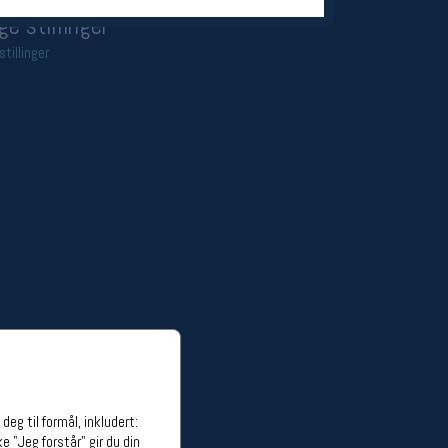
ge stillinger
stillinger
eg til formål, inkludert:
e "Jeg forstår" gir du din