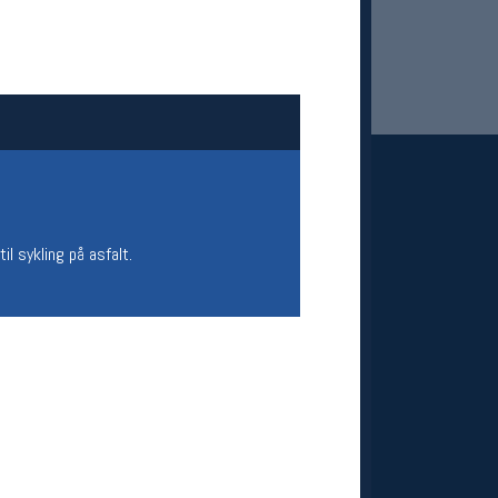
il sykling på asfalt.
 Oslo Sportslager
net
stilbud og aktiviteter
MELD DEG INN GRATIS