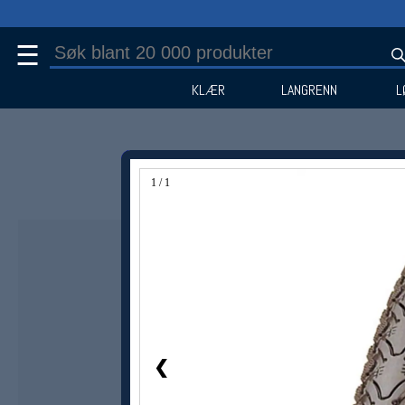
☰
KLÆR
LANGRENN
L
1 / 1
❮