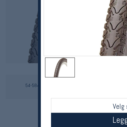
Kenda
54-584 Kenda Khan 27,5 x 2,1 sykkeldekk
kr 199
Velg 
Legg