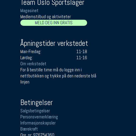
Team Oslo Sportslager
Magasinet
Medlemstilbud og aktiviteter
MELD DEG INN GRATIS
Åpningstider verkstedet
Man-Fredag:
11-18
Lørdag:
11-16
Om verkstedet
For å bestille time må du logge inn i
nettbutikken og trykke på den nederste blå
linjen
Betingelser
Salgsbetingelser
Personsvernerklæring
Informasjonskapsler
Bærekraft
Org. nr: 976754360