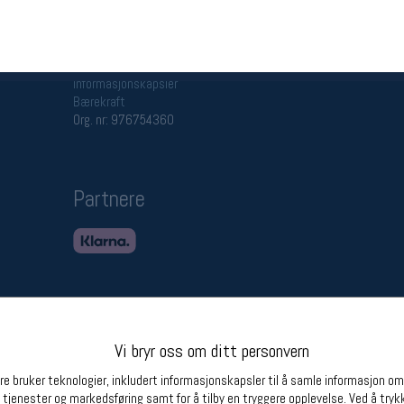
Betingelser
Ledi
Salgsbetingelser
Ledige 
Personsvernerklæring
Informasjonskapsler
Bærekraft
Org. nr: 976754360
Partnere
Vi bryr oss om ditt personvern
e bruker teknologier, inkludert informasjonskapsler til å samle informasjon om d
 tjenester og markedsføring samt for å tilby en tryggere opplevelse. Ved å trykk