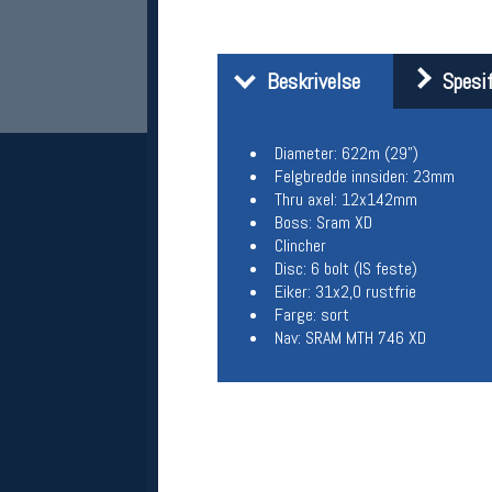
Beskrivelse
Spesif
Diameter: 622m (29")
Felgbredde innsiden: 23mm
Thru axel: 12x142mm
Boss: Sram XD
Clincher
Her finner du oss
Disc: 6 bolt (IS feste)
Eiker: 31x2,0 rustfrie
Oslo Sportslager
Farge: sort
Torggata 20
0183 Oslo
Nav: SRAM MTH 746 XD
Telefon: 23 32 62 00
(telefontid man-fredag klokken 10-13)
Vis i kart
Om oss
Kontakt oss