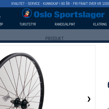
KVALITET - SERVICE - KUNNSKAP I 90 ÅR - FRI FRAKT OVER KR 100
ØP
TURUTSTYR
RANDO/ALPINT
KLATRING
PRODUKT
Produkter (1)
Bruk filter til å spisse søket
❯