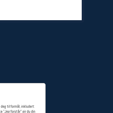
ge stillinger
stillinger
eg til formål, inkludert:
e "Jeg forstår" gir du din