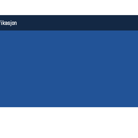
ikasjon
Åpningstider butikk
Team
Man-Fredag:
11-18
Magasi
Lørdag:
11-16
Medlem