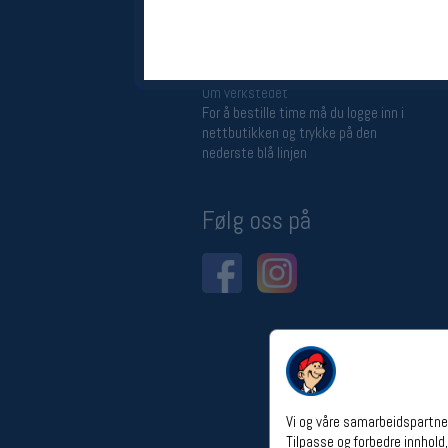
Åpningstider verkstedet
Man-Fredag:
11-18
Lørdag:
11-16
Om verkstedet
For å bestille time må du logge inn i
nettbutikken og trykke på den
nederste blå linjen
Følg oss på
Vi og våre samarbeidspartner
Tilpasse og forbedre innhold,