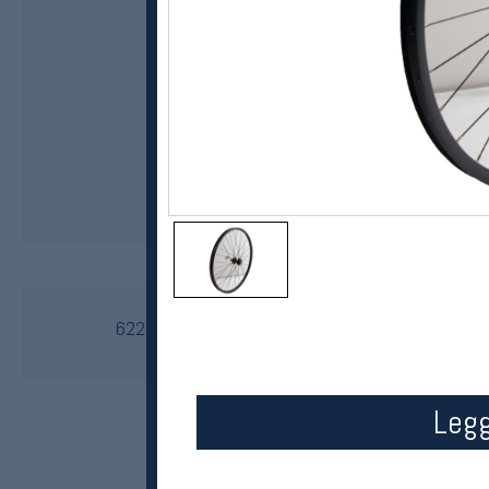
Connect
622 bakhjul med XD-boss og thru axel
kr 2399
Legg