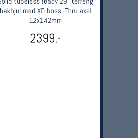
Solid tubeless ready 29" terreng
bakhjul med XD-boss. Thru axel
12x142mm
2399,-