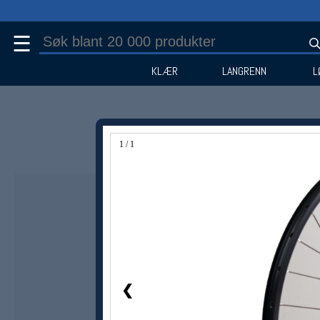
☰
KLÆR
LANGRENN
L
1 / 1
❮