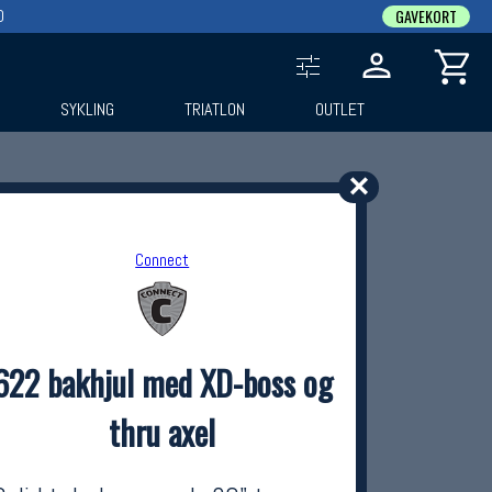
0
GAVEKORT
SYKLING
TRIATLON
OUTLET
✕
Connect
622 bakhjul med XD-boss og
thru axel