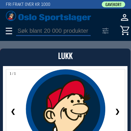
FRI FRAKT OVER KR 1000
GAVEKORT
☰
PRODUKT
LUKK
Produkter (1)
Bruk filter til å spisse søket
1 / 1
❮
❯