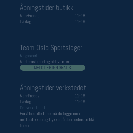
Åpningstider butikk
Man-Fredag:
11-18
Lørdag:
11-16
Team Oslo Sportslager
Magasinet
Medlemstilbud og aktiviteter
MELD DEG INN GRATIS
Åpningstider verkstedet
Man-Fredag:
11-18
Lørdag:
11-16
Om verkstedet
For å bestille time må du logge inn i
nettbutikken og trykke på den nederste blå
linjen