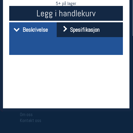
5+ på lager
Legg i handlekurv
Beskrivelse
Spesifikasjon
Her finner du oss
Oslo Sportslager
Torggata 20
0183 Oslo
Telefon: 23 32 62 00
(telefontid man-fredag klokken 10-13)
Vis i kart
Om oss
Kontakt oss