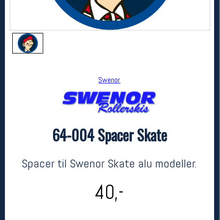
Swenor
64-004 Spacer Skate
Swenor
64-004 Spacer Skate
kr 40
Spacer til Swenor Skate alu modeller.
40,-