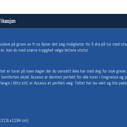
ikasjon
sslave på grunn av Yr.no åpner det seg muligheter for å dra på tur med stad
ter, kan du med større trygghet velge lettere utstyr.
Åpningstider butikk
Team
tet er turer på noen dager der du uansett ikke har med deg for mye greier.
Man-Fredag:
11-18
Magasi
r komforten skyld. Access er derimot perfekt for alle turer i tregrensa og på
Lørdag:
11-16
Medlem
langs i blitz-stil, er Access et perfekt valg. Teltet har lav vekt og lite pa
8Bx213Lx119H cm)