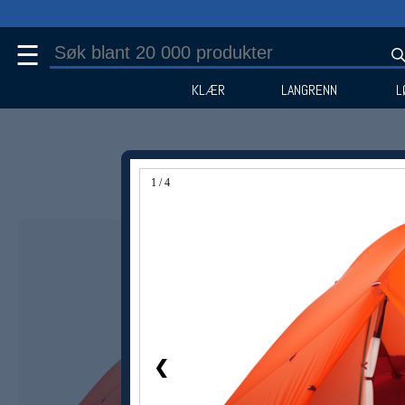
☰
KLÆR
LANGRENN
L
1 / 4
Medlem -20%
❮