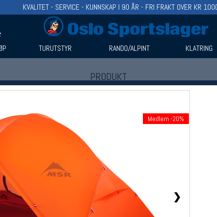
KVALITET - SERVICE - KUNNSKAP I 90 ÅR - FRI FRAKT OVER KR 100
ØP
TURUTSTYR
RANDO/ALPINT
KLATRING
PRODUKT
Produkter (1)
Bruk filter til å spisse søket
Medlem -20%
❯