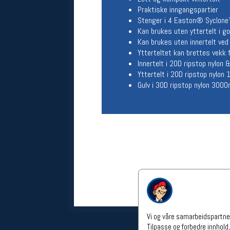
Praktiske inngangspartier
Åpningstider verkstedet
Stenger i 4 Easton® Syclon
Man-Fredag:
11-18
Kan brukes uten yttertelt i g
Lørdag:
11-16
Kan brukes uten innertelt ved
Om verkstedet
Ytterteltet kan brettes vekk fo
For å bestille time må du logge inn i
Innertelt i 20D ripstop nylon
nettbutikken og trykke på den
Yttertelt i 20D ripstop nylon
nederste blå linjen
Gulv i 30D ripstop nylon 30
Følg oss på
Vi og våre samarbeidspartner
Tilpasse og forbedre innhold,