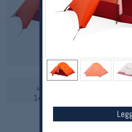
MSR
Access 3 tremannstelt 4-sesong
14999,-
11999,-
MEDLEM:
Legg