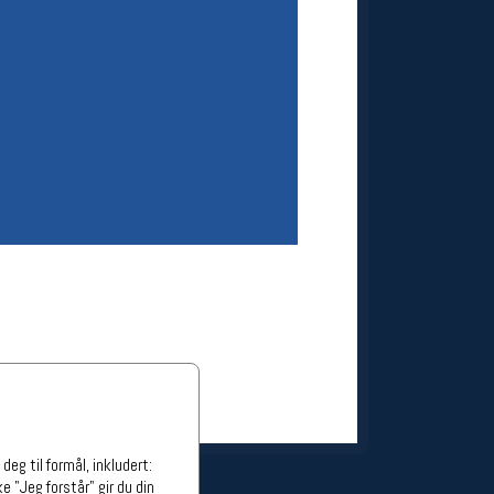
ge stillinger
stillinger
eg til formål, inkludert:
e "Jeg forstår" gir du din