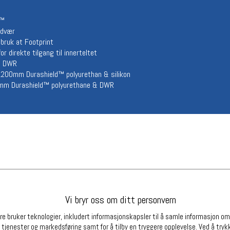
Betingelser
Ledi
e™
Salgsbetingelser
Ledige 
odvær
Personsvernerklæring
 bruk at Footprint
Informasjonskapsler
r direkte tilgang til innerteltet
Bærekraft
 & DWR
Org. nr: 976754360
 1200mm Durashield™ polyurethan & silikon
00mm Durashield™ polyurethane & DWR
Partnere
Vi bryr oss om ditt personvern
e bruker teknologier, inkludert informasjonskapsler til å samle informasjon om d
 tjenester og markedsføring samt for å tilby en tryggere opplevelse. Ved å trykk