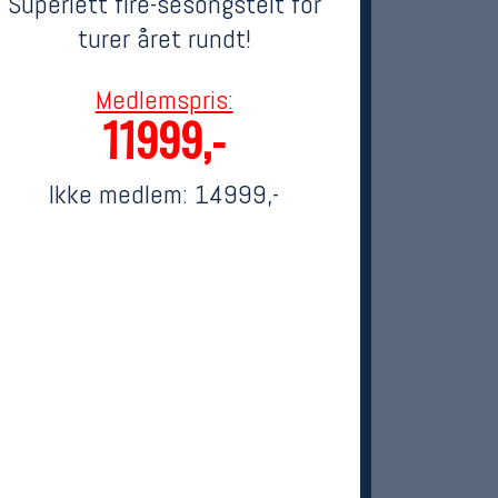
Superlett fire-sesongstelt for
turer året rundt!
Medlemspris:
11999,-
Ikke medlem:
14999,-