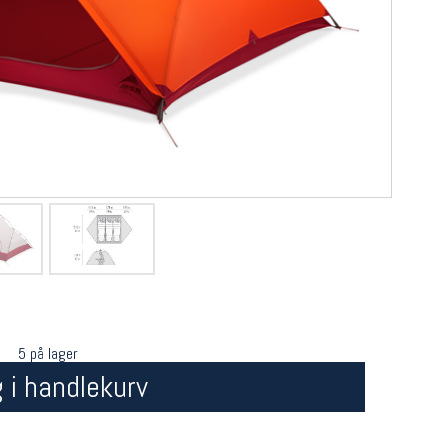
5 på lager
 i handlekurv