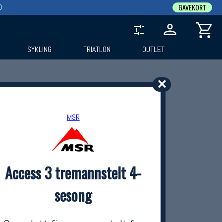
0
GAVEKORT
SYKLING
TRIATLON
OUTLET
✕
MSR
Access 3 tremannstelt 4-
sesong