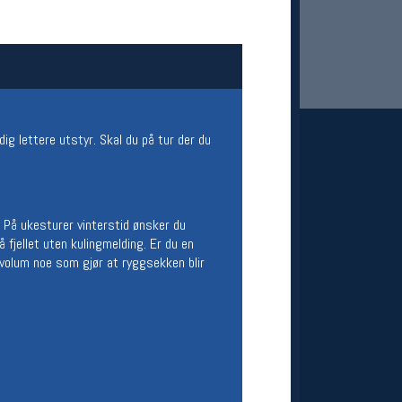
ig lettere utstyr. Skal du på tur der du
 Oslo Sportslager
 På ukesturer vinterstid ønsker du
net
 fjellet uten kulingmelding. Er du en
stilbud og aktiviteter
kkvolum noe som gjør at ryggsekken blir
MELD DEG INN GRATIS