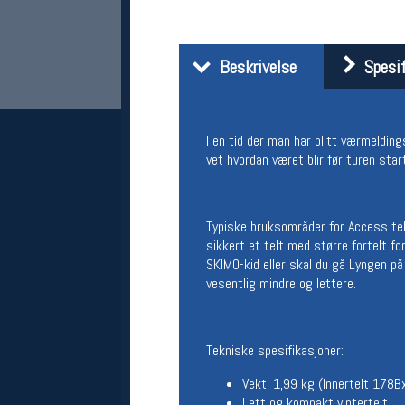
Beskrivelse
Spesif
I en tid der man har blitt værmelding
vet hvordan været blir før turen star
Her finner du oss
Typiske bruksområder for Access tel
Oslo Sportslager
sikkert et telt med større fortelt fo
Torggata 20
SKIMO-kid eller skal du gå Lyngen på 
0183 Oslo
vesentlig mindre og lettere.
Telefon: 23 32 62 00
(telefontid man-fredag klokken 10-13)
Vis i kart
Om oss
Tekniske spesifikasjoner:
Kontakt oss
Vekt: 1,99 kg (Innertelt 17
Lett og kompakt vintertelt