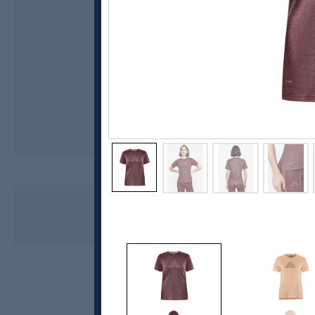
Craft
ADV Trail Wool SS Tee W
899,-
719,-
MEDLEM: