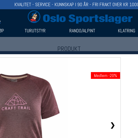
KVALITET - SERVICE - KUNNSKAP I 90 ÅR - FRI FRAKT OVER KR 100
ØP
TURUTSTYR
RANDO/ALPINT
KLATRING
PRODUKT
Produkter (1)
Bruk filter til å spisse søket
Medlem -20%
❯