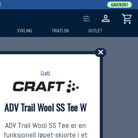
0
GAVEKORT
SYKLING
TRIATLON
OUTLET
✕
Craft
ADV Trail Wool SS Tee W
ADV Trail Wool SS Tee er en
funksjonell løpet-skjorte i et