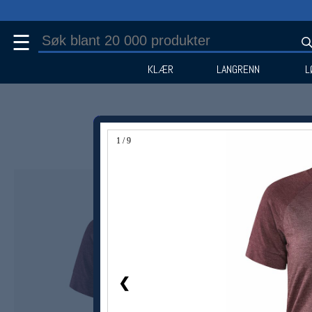
☰
KLÆR
LANGRENN
L
1 / 9
Medlem -20%
❮