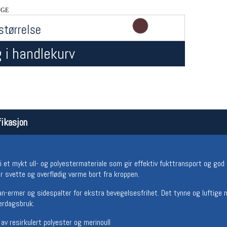
NGE
størrelse
 i handlekurv
Åpningstider butikk
Team
ikasjon
Man-Fredag:
11-18
Magasi
Lørdag:
11-16
Medlem
i et mykt ull- og polyestermateriale som gir effektiv fukttransport og god 
 svette og overflødig varme bort fra kroppen.
n-ermer og sidespalter for ekstra bevegelsesfrihet. Det tynne og luftige m
verdagsbruk.
av resirkulert polyester og merinoull