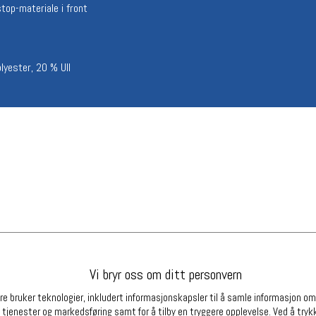
top-materiale i front
Betingelser
Ledi
Salgsbetingelser
Ledige 
Personsvernerklæring
Informasjonskapsler
lyester, 20 % Ull
Bærekraft
Org. nr: 976754360
Partnere
Vi bryr oss om ditt personvern
e bruker teknologier, inkludert informasjonskapsler til å samle informasjon om d
 tjenester og markedsføring samt for å tilby en tryggere opplevelse. Ved å trykk