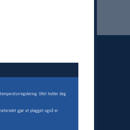
 Oslo Sportslager
net
stilbud og aktiviteter
MELD DEG INN GRATIS
temperaturregulering. Ullet holder deg
aterialet gjør at plagget også er