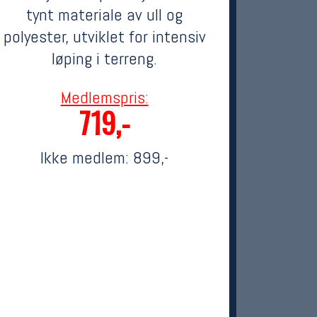
tynt materiale av ull og
polyester, utviklet for intensiv
løping i terreng.
Medlemspris:
719,-
Ikke medlem:
899,-