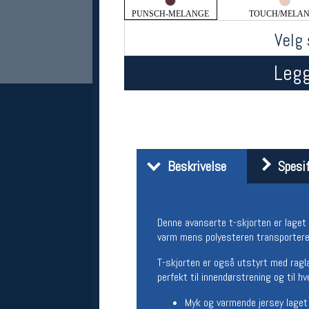
PUNSCH-MELANGE
TOUCH/MELA
Velg 
Legg
Her finner du oss
Beskrivelse
Spesif
Oslo Sportslager
Torggata 20
0183 Oslo
Denne avanserte t-skjorten er laget 
Telefon: 23 32 62 00
varm mens polyesteren transporterer
(telefontid man-fredag klokken 10-13)
Vis i kart
T-skjorten er også utstyrt med ragla
Om oss
perfekt til innendørstrening og til h
Kontakt oss
Myk og varmende jersey laget 