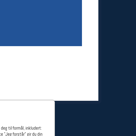
ge stillinger
stillinger
eg til formål, inkludert:
e "Jeg forstår" gir du din