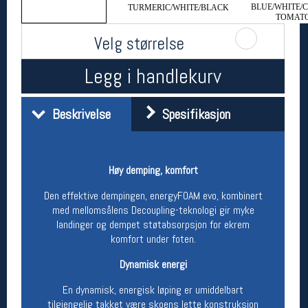
BLUE/WHITE/
TURMERIC/WHITE/BLACK
Åpningstider butikk
TOMAT
Man-Fredag:
11-18
Velg størrelse
Lørdag:
11-16
Legg i handlekurv
Team Oslo Sportslager
Beskrivelse
Spesifikasjon
Magasinet
Medlemstilbud og aktiviteter
MELD DEG INN GRATIS
Høy demping, komfort
Den effektive dempingen, energyFOAM evo, kombinert
Åpningstider verkstedet
med mellomsålens Decoupling-teknologi gir myke
Man-Fredag:
11-18
landinger og dempet støtabsorpsjon for ekrem
Lørdag:
11-16
komfort under foten.
Om verkstedet
For å bestille time må du logge inn i
Dynamisk energi
nettbutikken og trykke på den nederste blå
En dynamisk, energisk løping er umiddelbart
linjen
tilgjengelig takket være skoens lette konstruksjon