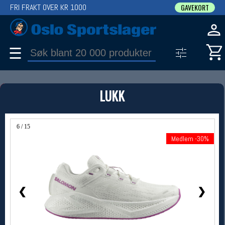
FRI FRAKT OVER KR 1000
GAVEKORT
☰
PRODUKT
LUKK
Produkter (1)
Bruk filter til å spisse søket
6 / 15
Medlem -30%
Medlem -30%
❮
❯