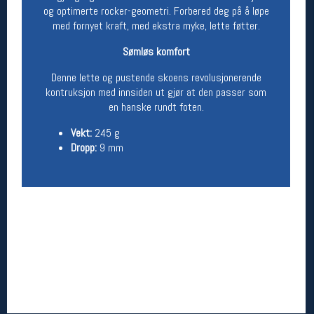
og optimerte rocker-geometri. Forbered deg på å løpe
med fornyet kraft, med ekstra myke, lette føtter.
Betingelser
Salgsbetingelser
Sømløs komfort
Personsvernerklæring
Denne lette og pustende skoens revolusjonerende
Informasjonskapsler
Bærekraft
kontruksjon med innsiden ut gjør at den passer som
Org. nr: 976754360
en hanske rundt foten.
Vekt
:
245 g
Dropp:
9 mm
Ledige stillinger
Ledige stillinger
Følg oss på