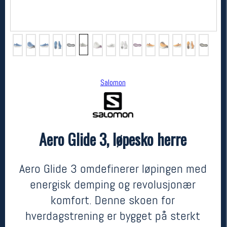
Salomon
Aero Glide 3, løpesko herre
Salomon
Aero Glide 3, løpesko herre
1900,-
1330,-
Aero Glide 3 omdefinerer løpingen med
MEDLEM:
energisk demping og revolusjonær
komfort. Denne skoen for
hverdagstrening er bygget på sterkt