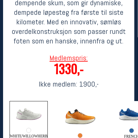
dempende skum, som gir dynamiske,
dempede løpesteg fra første til siste
kilometer. Med en innovativ, sømløs
overdelkonstruksjon som passer rundt
foten som en hanske, innenfra og ut.
Medlemspris:
1330,-
Her finner du oss
Oslo Sportslager
Ikke medlem:
1900,-
Torggata 20
0183 Oslo
Telefon: 23 32 62 00
(telefontid man-fredag klokken 10-13)
Vis i kart
Om oss
Kontakt oss
WHITE/WILLOWHERB
FRENC