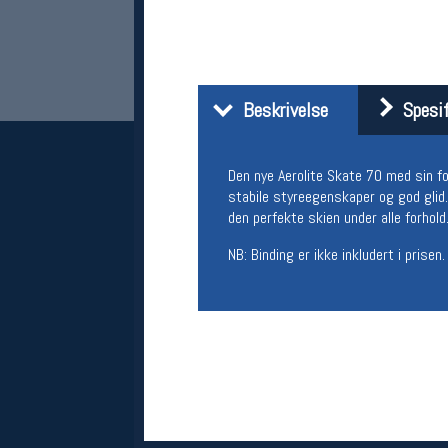
Beskrivelse
Spesif
Den nye Aerolite Skate 70 med sin for
stabile styreegenskaper og god glid
den perfekte skien under alle forhold
Her finner du oss
NB: Binding er ikke inkludert i prisen.
Oslo Sportslager
Torggata 20
0183 Oslo
Telefon: 23 32 62 00
(telefontid man-fredag klokken 10-13)
Vis i kart
Om oss
Kontakt oss