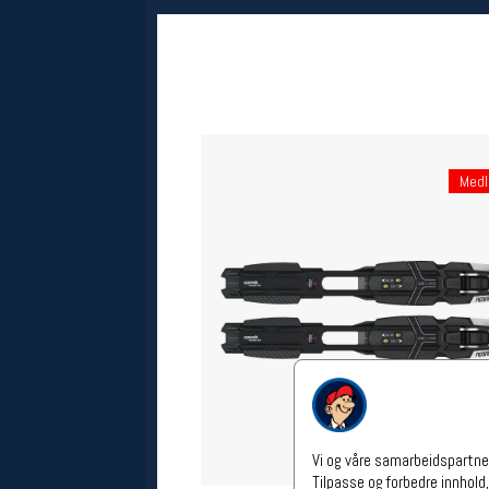
Åpningstider verkstedet
Man-Fredag:
11-18
Lørdag:
11-16
Om verkstedet
For å bestille time må du logge inn i
nettbutikken og trykke på den
nederste blå linjen
Med
Følg oss på
Vi og våre samarbeidspartner
Tilpasse og forbedre innhold,