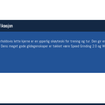
ikasjon
holdsvis lette kjerne er en ypperlig skøyteski for trening og tur. Den gir e
. Dens meget gode glidegenskaper er takket være Speed Grinding 2.0 og Wor
.
Åpningstider butikk
Team
Man-Fredag:
11-18
Magasi
Lørdag:
11-16
Medlem