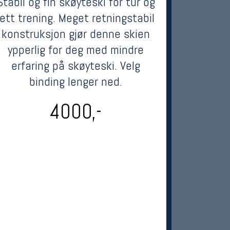
Stabil og fin skøyteski for tur og
lett trening. Meget retningstabil
konstruksjon gjør denne skien
ypperlig for deg med mindre
erfaring på skøyteski. Velg
binding lenger ned.
4000,-