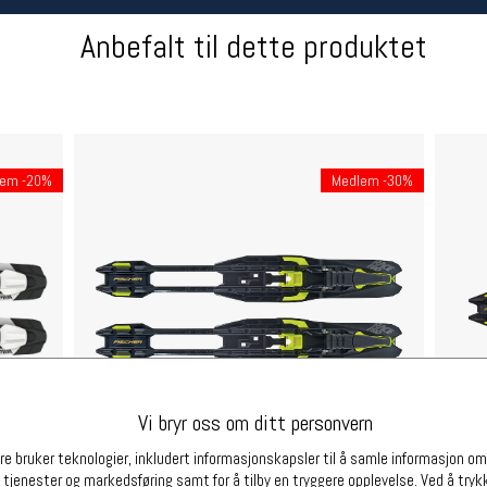
Betingelser
Ledi
Anbefalt til dette produktet
Salgsbetingelser
Ledige 
Personsvernerklæring
Informasjonskapsler
Bærekraft
Org. nr: 976754360
lem -20%
Medlem -30%
Partnere
Vi bryr oss om ditt personvern
e bruker teknologier, inkludert informasjonskapsler til å samle informasjon om d
 tjenester og markedsføring samt for å tilby en tryggere opplevelse. Ved å trykk