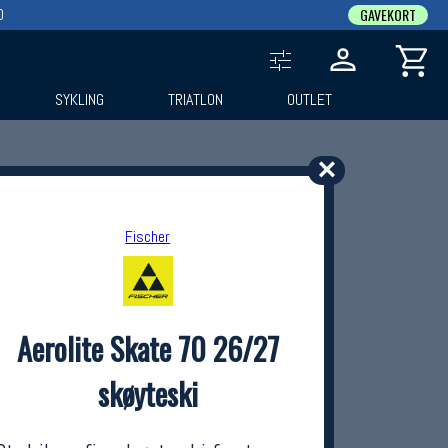
0
GAVEKORT
SYKLING
TRIATLON
OUTLET
✕
Fischer
Aerolite Skate 70 26/27
skøyteski