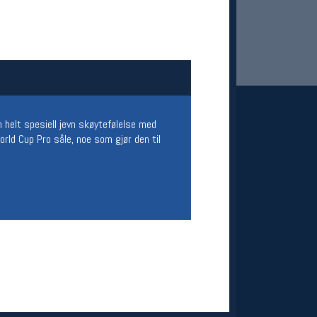
n helt spesiell jevn skøytefølelse med
ld Cup Pro såle, noe som gjør den til
 Oslo Sportslager
net
stilbud og aktiviteter
MELD DEG INN GRATIS