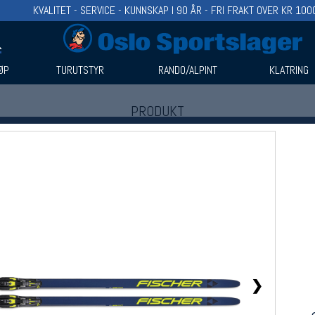
KVALITET - SERVICE - KUNNSKAP I 90 ÅR - FRI FRAKT OVER KR 100
ØP
TURUTSTYR
RANDO/ALPINT
KLATRING
PRODUKT
Produkter (1)
Bruk filter til å spisse søket
❯