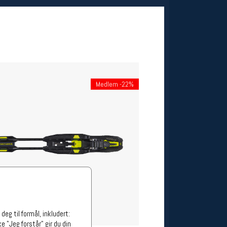
ge stillinger
stillinger
Medlem -22%
eg til formål, inkludert:
e "Jeg forstår" gir du din