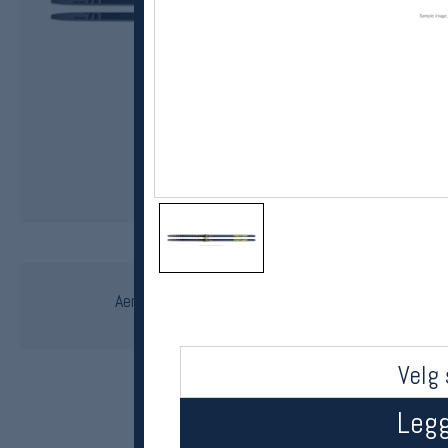
Fischer
Aerolite Skate 70 26/27 skøyteski
kr 4000
Velg 
Legg