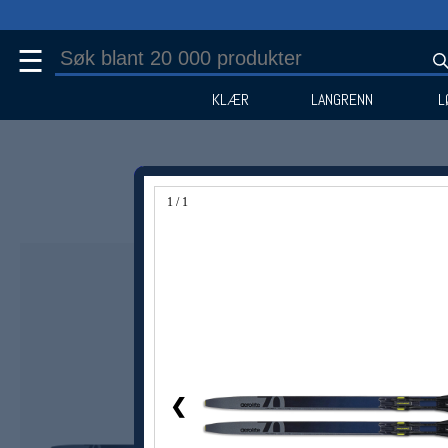
☰
KLÆR
LANGRENN
L
1 / 1
❮