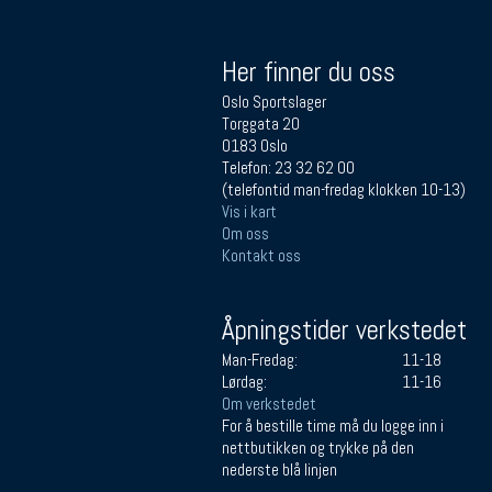
Her finner du oss
Oslo Sportslager
Torggata 20
0183 Oslo
Telefon: 23 32 62 00
(telefontid man-fredag klokken 10-13)
Vis i kart
Om oss
Kontakt oss
Åpningstider verkstedet
Man-Fredag:
11-18
Lørdag:
11-16
Om verkstedet
For å bestille time må du logge inn i
nettbutikken og trykke på den
nederste blå linjen