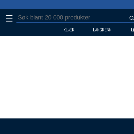
☰
KLÆR
LANGRENN
L