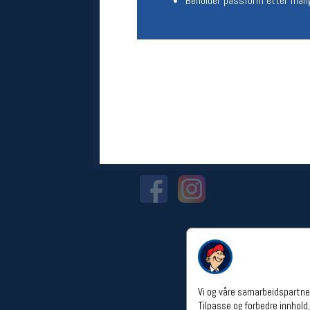
Beholder passform etter man
Åpningstider verkstedet
Man-Fredag:
11-18
Lørdag:
11-16
Om verkstedet
For å bestille time må du logge inn i
nettbutikken og trykke på den
nederste blå linjen
Følg oss på
Vi og våre samarbeidspartner
Tilpasse og forbedre innhold,