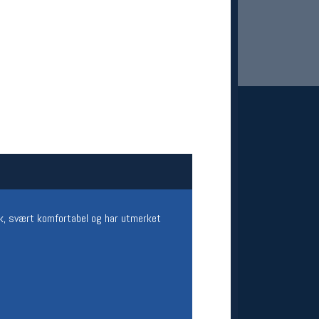
 Oslo Sportslager
net
stilbud og aktiviteter
sk, svært komfortabel og har utmerket
MELD DEG INN GRATIS