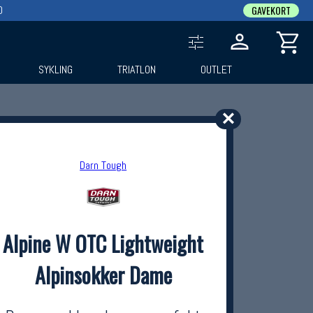
0
GAVEKORT
SYKLING
TRIATLON
OUTLET
✕
Darn Tough
Alpine W OTC Lightweight
Alpinsokker Dame