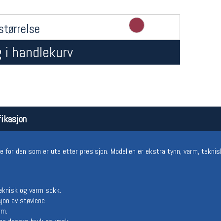
størrelse
 i handlekurv
Åpningstider butikk
Team
ikasjon
Man-Fredag:
11-18
Magasi
Lørdag:
11-16
Medlem
e for den som er ute etter presisjon. Modellen er ekstra tynn, varm, tekni
teknisk og varm sokk.
jon av støvlene.
rm.