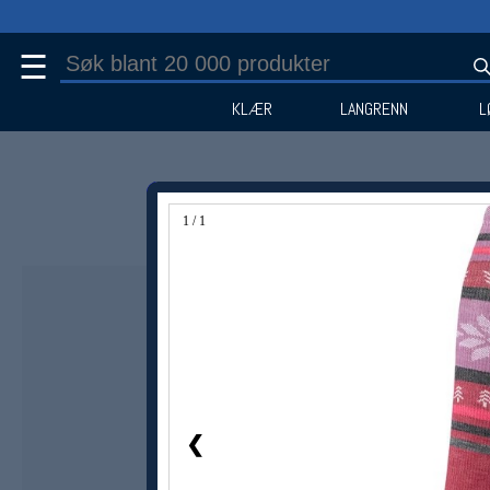
☰
KLÆR
LANGRENN
L
1 / 1
❮