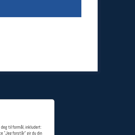
ge stillinger
stillinger
eg til formål, inkludert:
e "Jeg forstår" gir du din