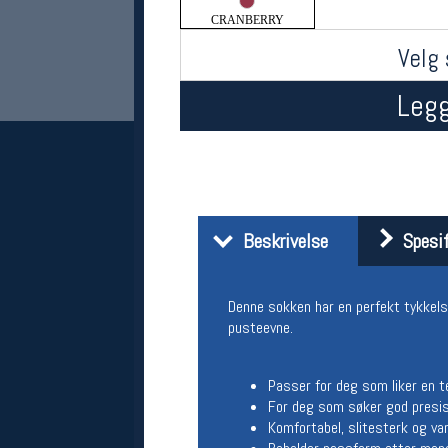
CRANBERRY
Velg 
Legg
Her finner du oss
Beskrivelse
Spesif
Oslo Sportslager
Torggata 20
Denne sokken har en perfekt tykkels
0183 Oslo
Telefon: 23 32 62 00
pusteevne.
(telefontid man-fredag klokken 10-13)
Vis i kart
Passer for deg som liker en 
Om oss
For deg som søker god presis
Kontakt oss
Komfortabel, slitesterk og va