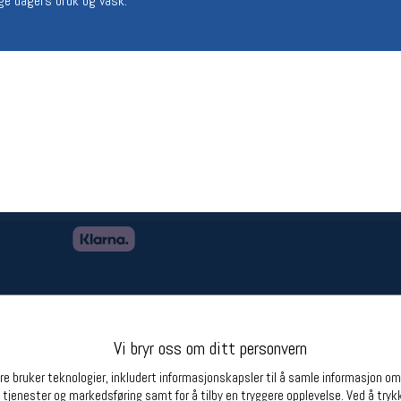
ge dagers bruk og vask.
Betingelser
Ledi
Salgsbetingelser
Ledige 
Personsvernerklæring
Informasjonskapsler
Bærekraft
Org. nr: 976754360
Partnere
Vi bryr oss om ditt personvern
e bruker teknologier, inkludert informasjonskapsler til å samle informasjon om d
 tjenester og markedsføring samt for å tilby en tryggere opplevelse. Ved å trykk