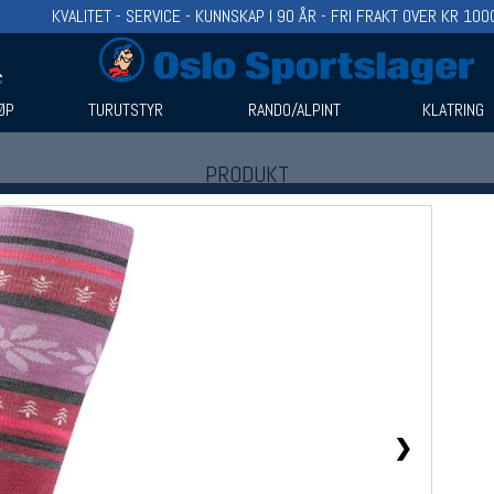
KVALITET - SERVICE - KUNNSKAP I 90 ÅR - FRI FRAKT OVER KR 100
ØP
TURUTSTYR
RANDO/ALPINT
KLATRING
PRODUKT
Produkter (1)
Bruk filter til å spisse søket
❯