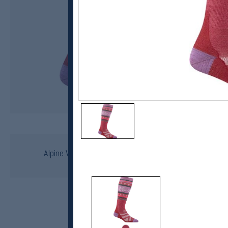
Darn Tough
Alpine W OTC Lightweight Alpinsokker Dame
kr 529