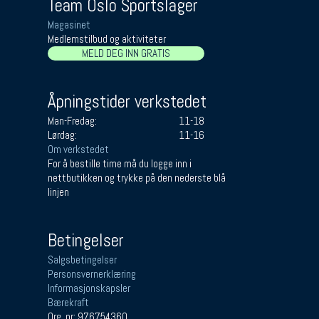
Team Oslo Sportslager
Magasinet
Medlemstilbud og aktiviteter
MELD DEG INN GRATIS
Åpningstider verkstedet
Man-Fredag:
11-18
Lørdag:
11-16
Om verkstedet
For å bestille time må du logge inn i
nettbutikken og trykke på den nederste blå
linjen
Betingelser
Salgsbetingelser
Personsvernerklæring
Informasjonskapsler
Bærekraft
Org. nr: 976754360