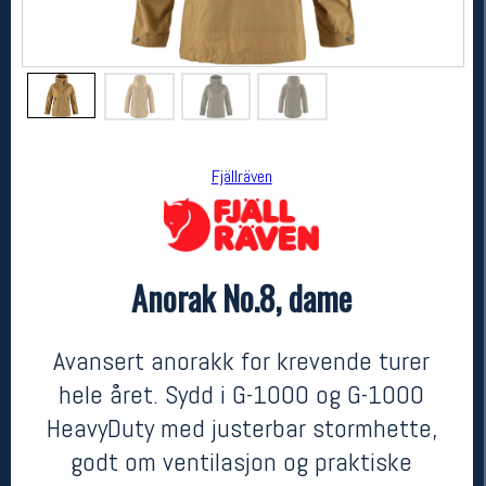
Fjällräven
Anorak No.8, dame
Fjällräven
Anorak No.8, dame
kr 6299
Avansert anorakk for krevende turer
hele året. Sydd i G-1000 og G-1000
HeavyDuty med justerbar stormhette,
godt om ventilasjon og praktiske