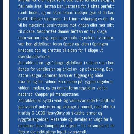
fjell hele året. Hetten kan justeres for å sitte perfekt
Åpningstider butikk
rundt hodet, og en skjermkonstruksjon gjør at du kan
Man-Fredag:
11-18
brette tilbake skjermen i to trinn - avhengig av om du
Lørdag:
11-16
vil ha maksimal beskyttelse mot vinden eller mer sikt
til sidene. Nedbrettet danner hetten en høy krage
som varmer langt opp langs hals og nakke. I varmere
vær kan glidelåsen foran åpnes og kilen i åpningen
Team Oslo Sportslager
kneppes opp og brettes til siden for å slippe ut
overskuddsvarme.
Magasinet
Medlemstilbud og aktiviteter
Anorakken har også lange glidelåser i sidene som kan
MELD DEG INN GRATIS
åpnes for ventilasjon og enkel av- og påkledning. Den
store kengurulommen foran er tilgjengelig både
ovenfra og fra sidene. En spenne på ryggen regulerer
Åpningstider verkstedet
vidden i midjen, og en annen foran regulerer vidden
nederst. Knapper på mansjettene.
Man-Fredag:
11-18
Anorakken er sydd i vind- og vannavvisende G-1000 av
Lørdag:
11-16
gjenvunnet polyester og økologisk bomull, med ekstra
Om verkstedet
kraftig G-1000 HeavyDuty på skuldre, ermer og
For å bestille time må du logge inn i
ryggforlengelsen. Materiale og detaljer er valgt for å
nettbutikken og trykke på den nederste blå
minimere innvirkningen på miljøet - for eksempel er de
linjen
fleste skinndetaljene laget av anvendt