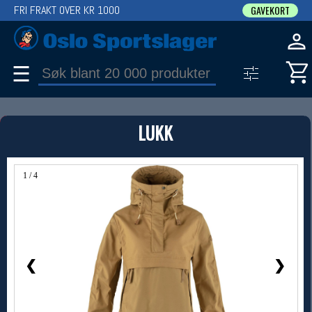
FRI FRAKT OVER KR 1000
GAVEKORT
☰
PRODUKT
LUKK
Produkter (1)
Bruk filter til å spisse søket
1 / 4
❮
❯