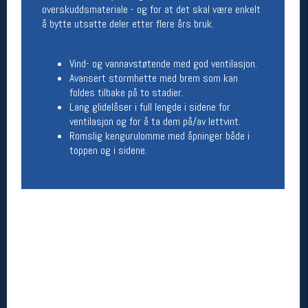
overskuddsmateriale - og for at det skal være enkelt
å bytte utsatte deler etter flere års bruk.
Betingelser
Salgsbetingelser
Personsvernerklæring
Vind- og vannavstøtende med god ventilasjon.
Informasjonskapsler
Avansert stormhette med brem som kan
Bærekraft
foldes tilbake på to stadier.
Org. nr: 976754360
Lang glidelåser i full lengde i sidene for
ventilasjon og for å ta dem på/av lettvint.
Romslig kengurulomme med åpninger både i
Ledige stillinger
toppen og i sidene.
Ledige stillinger
Følg oss på