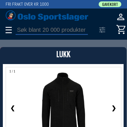
FRI FRAKT OVER KR 1000
GAVEKORT
☰
PRODUKT
LUKK
Produkter (1)
Bruk filter til å spisse søket
1 / 1
❮
❯