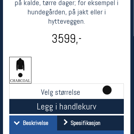
på kalde, tørre dager; for eksempel i
hundegården, på jakt eller i
hytteveggen.
3599,-
Her finner du oss
Oslo Sportslager
CHARCOAL
Torggata 20
Velg størrelse
0183 Oslo
Telefon: 23 32 62 00
(telefontid man-fredag klokken 10-13)
Legg i handlekurv
Vis i kart
Om oss
Kontakt oss
Beskrivelse
Spesifikasjon