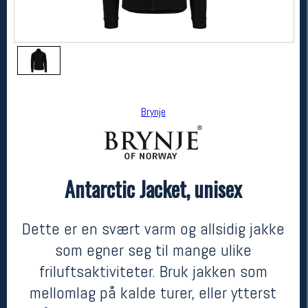
Brynje
Antarctic Jacket, unisex
Brynje
Antarctic Jacket, unisex
kr 3599
Dette er en svært varm og allsidig jakke
som egner seg til mange ulike
friluftsaktiviteter. Bruk jakken som
mellomlag på kalde turer, eller ytterst