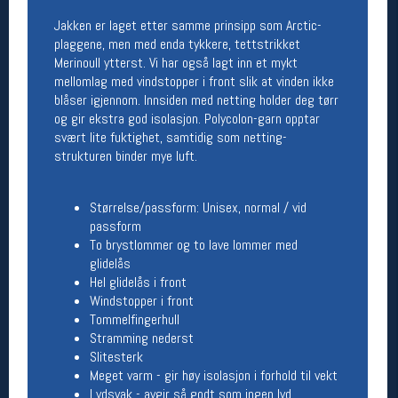
Åpningstider butikk
Jakken er laget etter samme prinsipp som Arctic-
plaggene, men med enda tykkere, tettstrikket
Man-Fredag:
11-18
Merinoull ytterst. Vi har også lagt inn et mykt
Lørdag:
11-16
mellomlag med vindstopper i front slik at vinden ikke
blåser igjennom. Innsiden med netting holder deg tørr
og gir ekstra god isolasjon. Polycolon-garn opptar
svært lite fuktighet, samtidig som netting-
Team Oslo Sportslager
strukturen binder mye luft.
Magasinet
Medlemstilbud og aktiviteter
MELD DEG INN GRATIS
Størrelse/passform: Unisex, normal / vid
passform
To brystlommer og to lave lommer med
Åpningstider verkstedet
glidelås
Hel glidelås i front
Man-Fredag:
11-18
Windstopper i front
Lørdag:
11-16
Tommelfingerhull
Om verkstedet
Stramming nederst
For å bestille time må du logge inn i
Slitesterk
nettbutikken og trykke på den nederste blå
Meget varm - gir høy isolasjon i forhold til vekt
linjen
Lydsvak - avgir så godt som ingen lyd