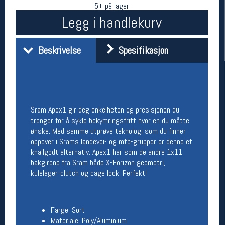
5+ på lager
Legg i handlekurv
Beskrivelse
Spesifikasjon
Sram Apex1 gir deg enkelheten og presisjonen du
Her finner du oss
trenger for å sykle bekymringsfritt hvor en du måtte
ønske. Med samme utprøve teknologi som du finner
Oslo Sportslager
oppover i Srams landevei- og mtb-grupper er denne et
Torggata 20
knallgodt alternativ. Apex1 har som de andre 1x11
0183 Oslo
bakgirene fra Sram både X-Horizon geometri,
Telefon: 23 32 62 00
kulelager-clutch og cage lock. Perfekt!
(telefontid man-fredag klokken 10-13)
Vis i kart
Om oss
Kontakt oss
Farge: Sort
Materiale: Poly/Aluminium