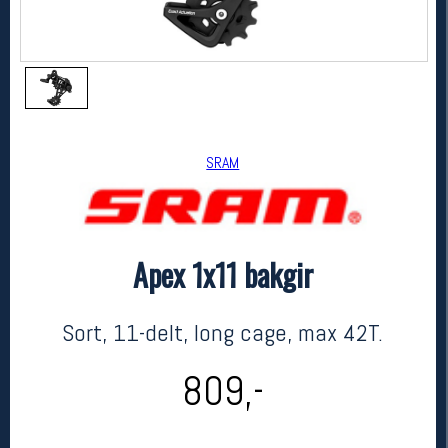
SRAM
Apex 1x11 bakgir
SRAM
Apex 1x11 bakgir
kr 809
Sort, 11-delt, long cage, max 42T.
809,-