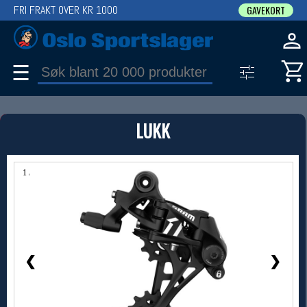
FRI FRAKT OVER KR 1000
GAVEKORT
☰
PRODUKT
LUKK
Produkter (1)
Bruk filter til å spisse søket
1 / 1
❮
❯