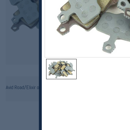
SRAM
Avid Road/Elixir og SRAM /XX/XO/DB/Level. Organisk bremseklosser for skivebrems
kr 299