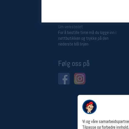
Åpningstider verkstedet
Man-Fredag:
11-18
Lørdag:
11-16
Om verkstedet
For å bestille time må du logge inn i
nettbutikken og trykke på den
nederste blå linjen
Følg oss på
Vi og våre samarbeidspartner
Tilpasse og forbedre innhold,