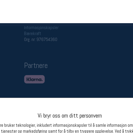
Betingelser
Ledi
Salgsbetingelser
Ledige 
Personsvernerklæring
Informasjonskapsler
Bærekraft
Org. nr: 976754360
Partnere
Vi bryr oss om ditt personvern
e bruker teknologier, inkludert informasjonskapsler til å samle informasjon om d
 tjenester og markedsføring samt for å tilby en tryggere opplevelse. Ved å trykk