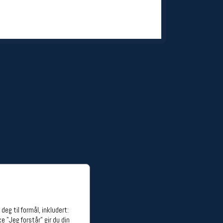
ge stillinger
stillinger
eg til formål, inkludert:
e "Jeg forstår" gir du din