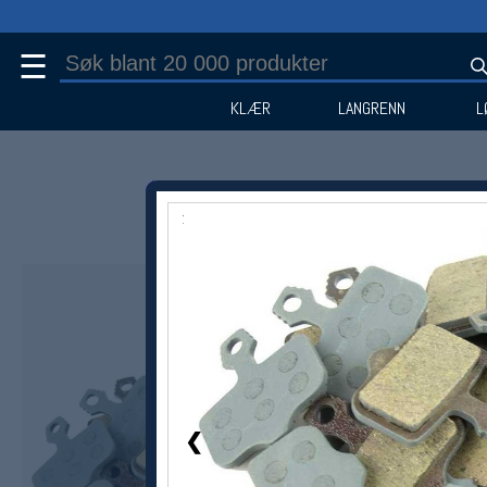
☰
KLÆR
LANGRENN
L
1 / 1
❮