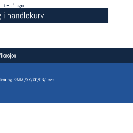
5+ på lager
 i handlekurv
ikasjon
Åpningstider butikk
Team
Man-Fredag:
11-18
Magasi
Elixir og SRAM /XX/XO/DB/Level.
Lørdag:
11-16
Medlem