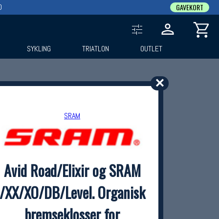
0
GAVEKORT
SYKLING
TRIATLON
OUTLET
✕
SRAM
Avid Road/Elixir og SRAM
/XX/XO/DB/Level. Organisk
bremseklosser for