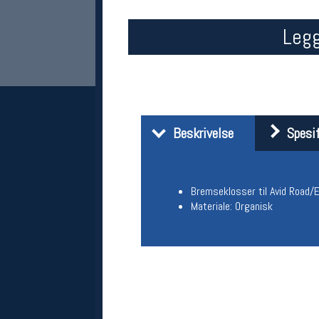
Legg
Beskrivelse
Spesif
Her finner du oss
Oslo Sportslager
Bremseklosser til Avid Road/
Torggata 20
Materiale: Organisk
0183 Oslo
Telefon: 23 32 62 00
(telefontid man-fredag klokken 10-13)
Vis i kart
Om oss
Kontakt oss