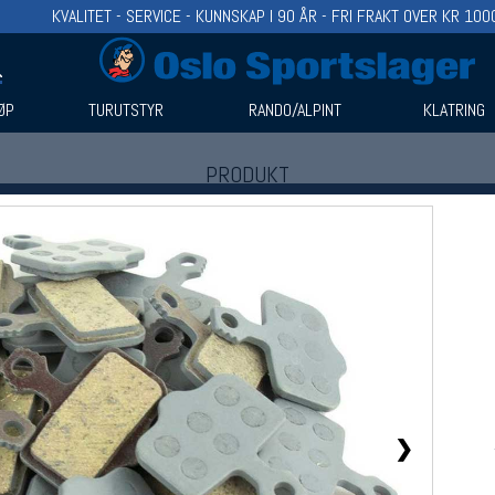
KVALITET - SERVICE - KUNNSKAP I 90 ÅR - FRI FRAKT OVER KR 100
ØP
TURUTSTYR
RANDO/ALPINT
KLATRING
PRODUKT
Produkter (1)
Bruk filter til å spisse søket
❯