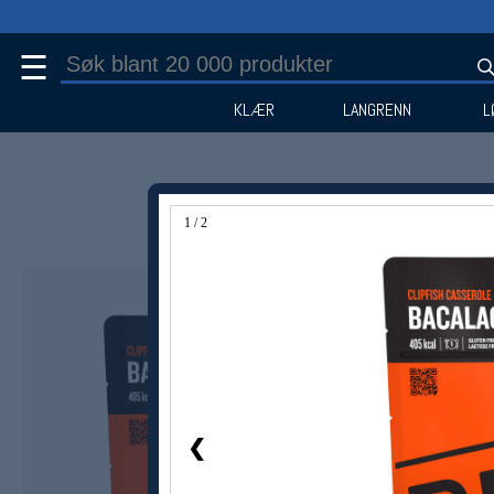
☰
KLÆR
LANGRENN
L
1 / 2
❮