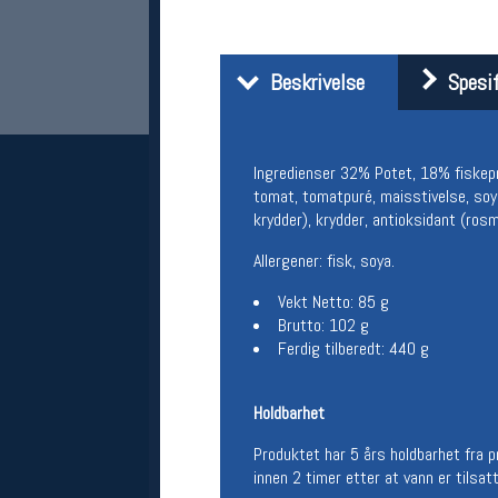
Beskrivelse
Spesif
Ingredienser 32% Potet, 18% fiskepro
tomat, tomatpuré, maisstivelse, soyas
krydder), krydder, antioksidant (ros
Her finner du oss
Allergener: fisk, soya.
Oslo Sportslager
Vekt Netto: 85 g
Torggata 20
Brutto: 102 g
0183 Oslo
Ferdig tilberedt: 440 g
Telefon: 23 32 62 00
(telefontid man-fredag klokken 10-13)
Vis i kart
Holdbarhet
Om oss
Kontakt oss
Produktet har 5 års holdbarhet fra 
innen 2 timer etter at vann er tilsatt