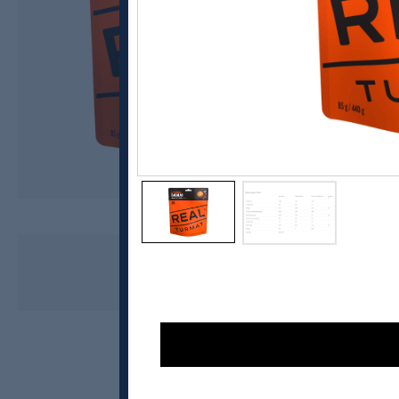
Real Turmat
Bacalao
kr 135