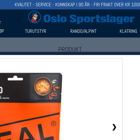
KVALITET - SERVICE - KUNNSKAP I 90 ÅR - FRI FRAKT OVER KR 100
ØP
TURUTSTYR
RANDO/ALPINT
KLATRING
PRODUKT
Produkter (1)
Bruk filter til å spisse søket
❯