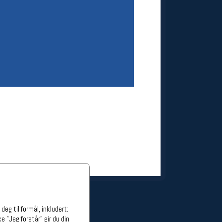
ge stillinger
stillinger
eg til formål, inkludert:
e "Jeg forstår" gir du din