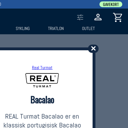
0
GAVEKORT
SYKLING
TRIATLON
OUTLET
✕
Real Turmat
Bacalao
REAL Turmat Bacalao er en
klassisk portugisisk Bacalao