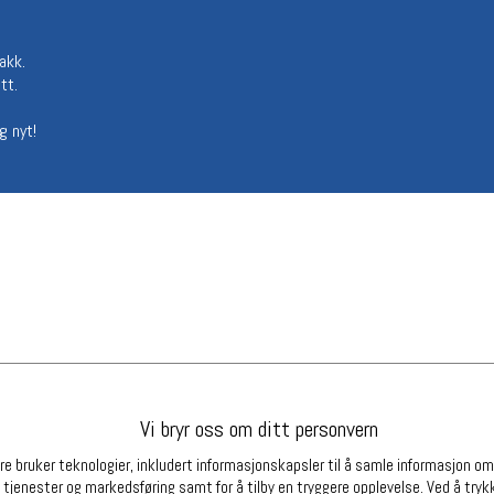
Betingelser
Ledi
Salgsbetingelser
Ledige 
akk.
Personsvernerklæring
tt.
Informasjonskapsler
Bærekraft
g nyt!
Org. nr: 976754360
Partnere
Vi bryr oss om ditt personvern
e bruker teknologier, inkludert informasjonskapsler til å samle informasjon om d
 tjenester og markedsføring samt for å tilby en tryggere opplevelse. Ved å trykk