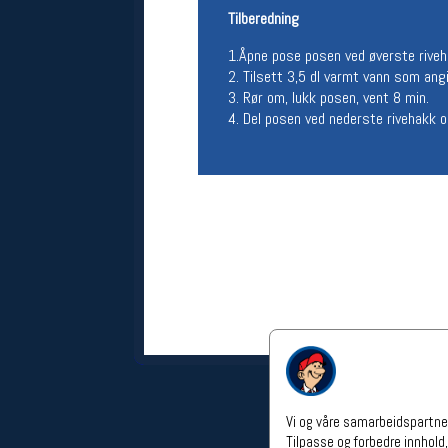
Tilberedning
Åpningstider verkstedet
Man-Fredag:
11-18
1.Åpne pose posen ved øverste riveh
Lørdag:
11-16
2. Tilsett 3,5 dl varmt vann som angi
Om verkstedet
3. Rør om, lukk posen, vent 8 min.
For å bestille time må du logge inn i
4. Del posen ved nederste rivehakk o
nettbutikken og trykke på den
nederste blå linjen
Følg oss på
Vi og våre samarbeidspartner
Tilpasse og forbedre innhold,