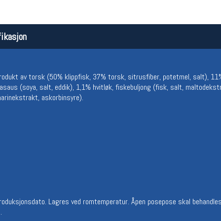
ikasjon
dukt av torsk (50% klippfisk, 37% torsk, sitrusfiber, potetmel, salt), 11% 
aus (soya, salt, eddik), 1,1% hvitløk, fiskebuljong (fisk, salt, maltodekst
marinekstrakt, askorbinsyre).
Åpningstider butikk
Team
Man-Fredag:
11-18
Magasi
Lørdag:
11-16
Medlem
produksjonsdato. Lagres ved romtemperatur. Åpen posepose skal behandles
.