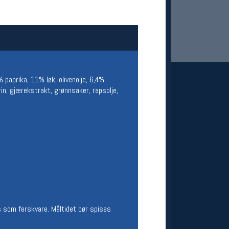
paprika, 11% løk, olivenolje, 6,4%
rin, gjærekstrakt, grønnsaker, rapsolje,
 Oslo Sportslager
net
stilbud og aktiviteter
MELD DEG INN GRATIS
 som ferskvare. Måltidet bør spises