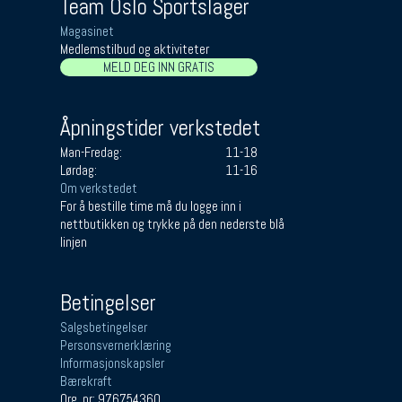
Team Oslo Sportslager
Magasinet
Medlemstilbud og aktiviteter
MELD DEG INN GRATIS
Åpningstider verkstedet
Man-Fredag:
11-18
Lørdag:
11-16
Om verkstedet
For å bestille time må du logge inn i
nettbutikken og trykke på den nederste blå
linjen
Betingelser
Salgsbetingelser
Personsvernerklæring
Informasjonskapsler
Bærekraft
Org. nr: 976754360