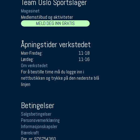
Team Oslo Sportslager
Magasinet
Medlemstilbud og aktiviteter
MELD DEG INN GRATIS
Åpningstider verkstedet
Man-Fredag:
11-18
Lørdag:
11-16
Om verkstedet
For å bestille time må du logge inn i
nettbutikken og trykke på den nederste blå
linjen
Betingelser
Salgsbetingelser
Personsvernerklæring
Informasjonskapsler
Bærekraft
Org. nr: 976754360