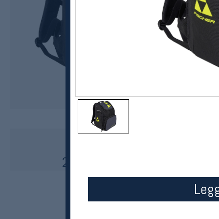
Fischer
Backpack Race 55L Z03522
2000,-
1299,-
MEDLEM:
Legg