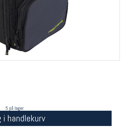
5 på lager
 i handlekurv