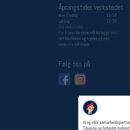
Åpningstider verkstedet
Man-Fredag:
11-18
Lørdag:
11-16
Om verkstedet
For å bestille time må du logge inn i
nettbutikken og trykke på den
nederste blå linjen
Følg oss på
Vi og våre samarbeidspartner
Tilpasse og forbedre innhold,