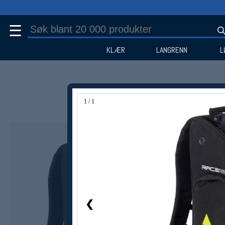
☰
KLÆR
LANGRENN
L
1 / 1
Medlem -35%
❮