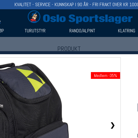
KVALITET - SERVICE - KUNNSKAP I 90 ÅR - FRI FRAKT OVER KR 100
ØP
TURUTSTYR
RANDO/ALPINT
KLATRING
PRODUKT
Produkter (1)
Bruk filter til å spisse søket
Medlem -35%
❯