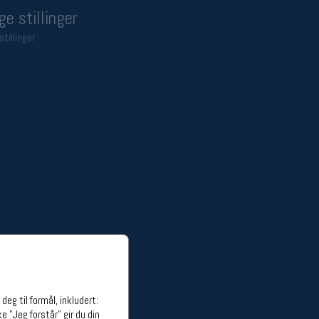
ge stillinger
stillinger
eg til formål, inkludert:
e "Jeg forstår" gir du din