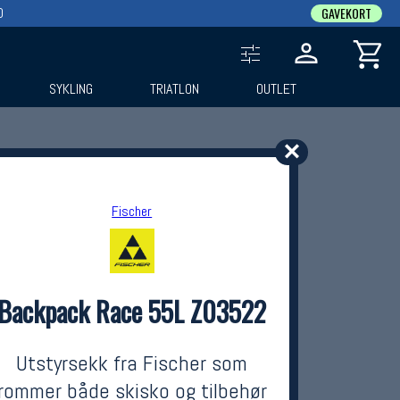
0
GAVEKORT
SYKLING
TRIATLON
OUTLET
✕
Fischer
Backpack Race 55L Z03522
Utstyrsekk fra Fischer som
rommer både skisko og tilbehør