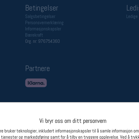
Betingelser
Ledi
Salgsbetingelser
Ledige 
Personsvernerklæring
Informasjonskapsler
Bærekraft
Org. nr: 976754360
Partnere
Vi bryr oss om ditt personvern
e bruker teknologier, inkludert informasjonskapsler til å samle informasjon om d
 tjenester og markedsføring samt for å tilby en tryggere opplevelse. Ved å trykk