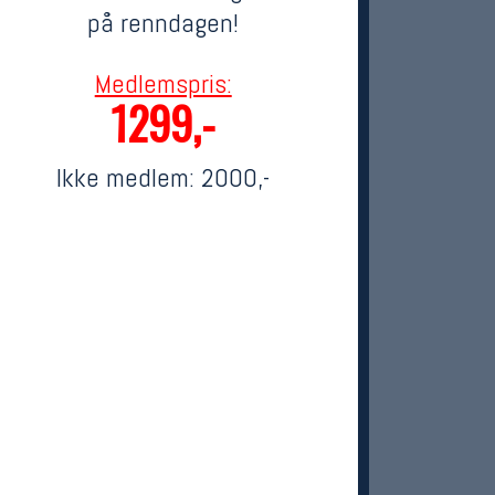
på renndagen!
Medlemspris:
1299,-
Ikke medlem:
2000,-