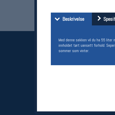
Beskrivelse
Spesif
Med denne sekken vil du ha 55 liter m
innholdet tørt uansett forhold. Seper
sommer som vinter.
Her finner du oss
Oslo Sportslager
Torggata 20
0183 Oslo
Telefon: 23 32 62 00
(telefontid man-fredag klokken 10-13)
Vis i kart
Om oss
Kontakt oss