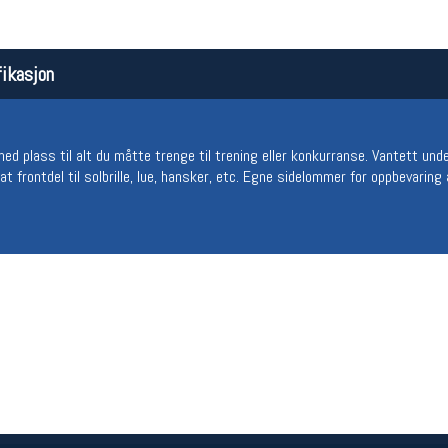
ikasjon
ed plass til alt du måtte trenge til trening eller konkurranse. Vantett und
at frontdel til solbrille, lue, hansker, etc. Egne sidelommer for oppbevaring
Åpningstider butikk
Team
Man-Fredag:
11-18
Magasi
Lørdag:
11-16
Medlem