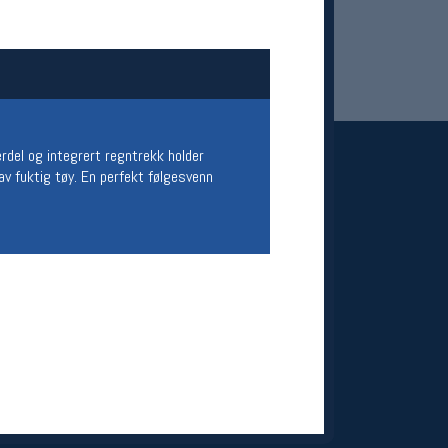
erdel og integrert regntrekk holder
 av fuktig tøy. En perfekt følgesvenn
 Oslo Sportslager
net
stilbud og aktiviteter
MELD DEG INN GRATIS