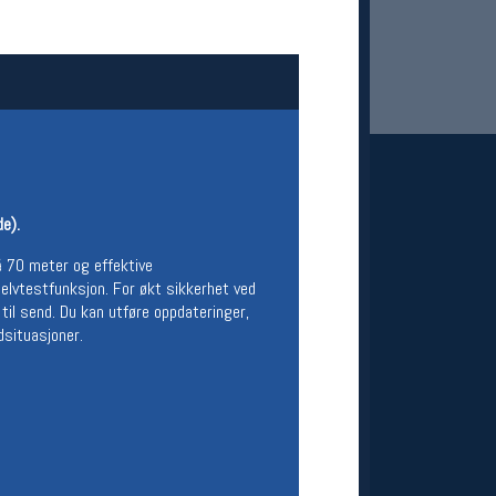
e).
 Oslo Sportslager
å 70 meter og effektive
selvtestfunksjon. For økt sikkerhet ved
net
il send. Du kan utføre oppdateringer,
stilbud og aktiviteter
dsituasjoner.
MELD DEG INN GRATIS