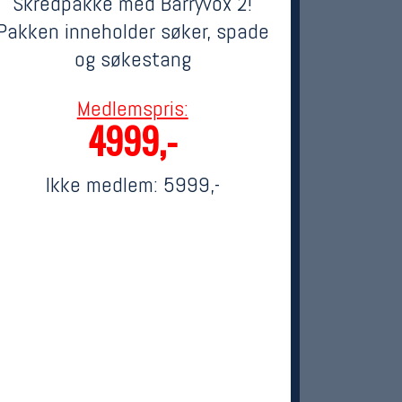
Skredpakke med Barryvox 2!
Pakken inneholder søker, spade
og søkestang
Medlemspris:
4999,-
Ikke medlem:
5999,-