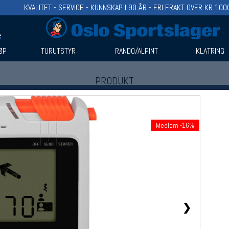
KVALITET - SERVICE - KUNNSKAP I 90 ÅR - FRI FRAKT OVER KR 100
ØP
TURUTSTYR
RANDO/ALPINT
KLATRING
PRODUKT
Produkter (1)
Bruk filter til å spisse søket
Medlem -16%
❯