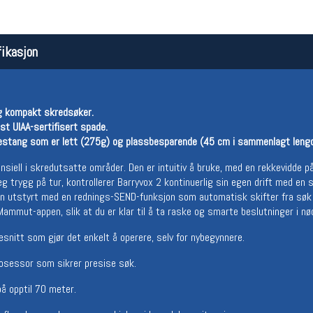
ikasjon
 og kompakt skredsøker.
t UIAA-sertifisert spade.
kestang som er lett (275g) og plassbesparende (45 cm i sammenlagt lengd
Åpningstider butikk
Team
iell i skredutsatte områder. Den er intuitiv å bruke, med en rekkevidde p
g trygg på tur, kontrollerer Barryvox 2 kontinuerlig sin egen drift med en 
Man-Fredag:
11-18
Magasi
n utstyrt med en rednings-SEND-funksjon som automatisk skifter fra søk t
Lørdag:
11-16
Medlem
Mammut-appen, slik at du er klar til å ta raske og smarte beslutninger i nø
esnitt som gjør det enkelt å operere, selv for nybegynnere.
rosessor som sikrer presise søk.
 opptil 70 meter.