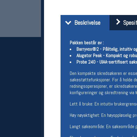
Beskrivelse
Spesif
Pakken består av :
Barryvox®2 - Pålitelig, intuitiv
Alugator Peak - Kompakt og robus
Probe 240 - UIAA-sertifisert sø
Her finner du oss
Den kompakte skredsøkeren er essens
søkestøttefunksjoner. For å holde de
Oslo Sportslager
redningsoperasjoner, er skredsøkere
Torggata 20
konfigureringer og skredtrening via 
0183 Oslo
Telefon: 23 32 62 00
Lett å bruke: En intuitiv brukergrens
(telefontid man-fredag klokken 10-13)
Vis i kart
Høy nøyaktighet: En høyoppløselig p
Om oss
Kontakt oss
Langt søkeområde: En søkeområde på