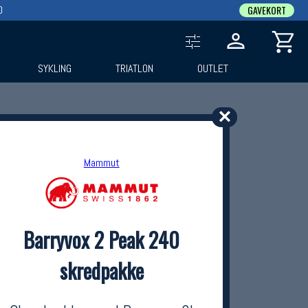
0
GAVEKORT
SYKLING
TRIATLON
OUTLET
✕
Mammut
Barryvox 2 Peak 240
skredpakke