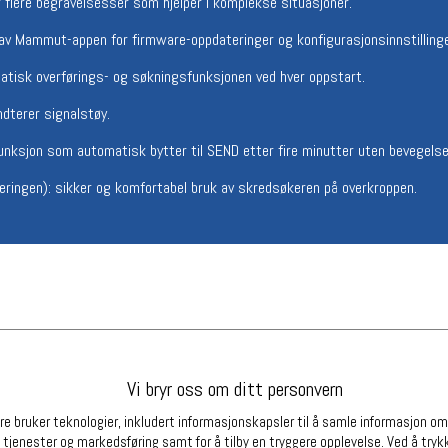
 flere begravelsesser som hjelper i komplekse situasjoner.
Betingelser
Ledi
k av Mammut-appen for firmware-oppdateringer og konfigurasjonsinnstillinge
Salgsbetingelser
Ledige 
Personsvernerklæring
atisk overførings- og søkningsfunksjonen ved hver oppstart.
Informasjonskapsler
ndterer signalstøy.
Bærekraft
Org. nr: 976754360
unksjon som automatisk bytter til SEND etter fire minutter uten bevegel
veringen): sikker og komfortabel bruk av skredsøkeren på overkroppen.
Partnere
Vi bryr oss om ditt personvern
e bruker teknologier, inkludert informasjonskapsler til å samle informasjon om d
 tjenester og markedsføring samt for å tilby en tryggere opplevelse. Ved å trykk