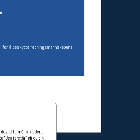
ge stillinger
r.
stillinger
se, for å beskytte redningsmannskapene
eg til formål, inkludert:
e "Jeg forstår" gir du din