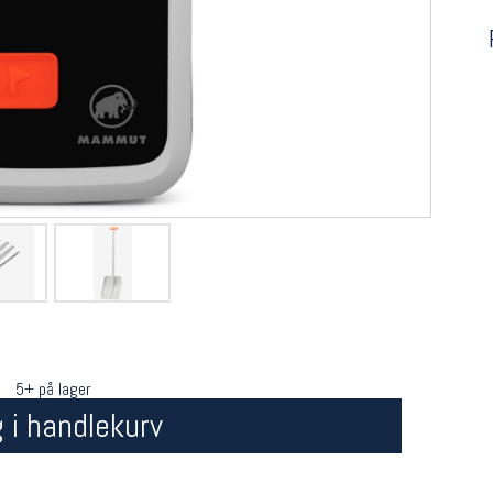
5+ på lager
 i handlekurv