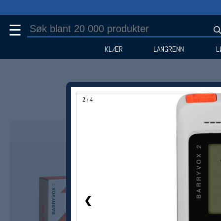
☰
KLÆR
LANGRENN
L
2 / 4
Medlem -16%
❮