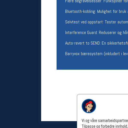
Flere begravelsesser: Funksjoner for
Åpningstider verkstedet
Bluetooth-kobling: Mulighet for bru
Man-Fredag:
11-18
Lørdag:
11-16
Selvtest ved oppstart: Tester autom
Om verkstedet
Interference Guard: Reduserer og hå
For å bestille time må du logge inn i
nettbutikken og trykke på den
Auto-revert to SEND: En sikkerhetsf
nederste blå linjen
Barryvox bæresystem (inkludert i le
Følg oss på
Vi og våre samarbeidspartner
Tilpasse og forbedre innhold,