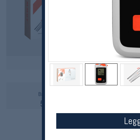
Mammut
Barryvox 2 Peak 240 skredpakke
5999,-
4999,-
MEDLEM:
Legg