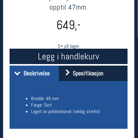
opptil 47mm.
649,-
5+ på lager
Legg i handlekurv
Her finner du oss
Beskrivelse
Spesifikasjon
Oslo Sportslager
Torggata 20
0183 Oslo
Bredde: 48 mm
Telefon: 23 32 62 00
Farge: Sort
(telefontid man-fredag klokken 10-13)
Laget av polykarbonat (veldig sterke)
Vis i kart
Om oss
Kontakt oss