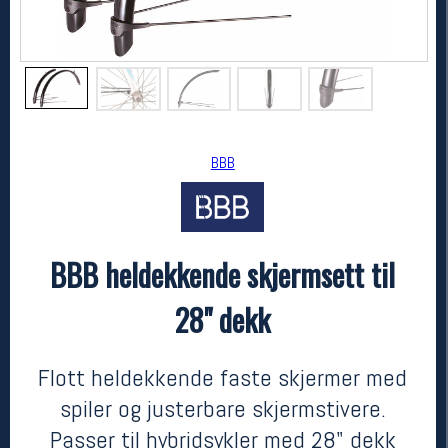
BBB
BBB heldekkende skjermsett til
BBB
BBB heldekkende skjermsett til 28" dekk
28" dekk
kr 649
Flott heldekkende faste skjermer med
spiler og justerbare skjermstivere.
Passer til hybridsykler med 28" dekk