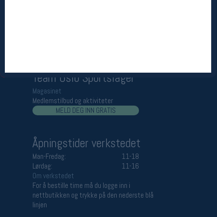
Åpningstider butikk
Man-Fredag:
11-18
Lørdag:
11-16
Team Oslo Sportslager
Magasinet
Medlemstilbud og aktiviteter
MELD DEG INN GRATIS
Åpningstider verkstedet
Man-Fredag:
11-18
Lørdag:
11-16
Om verkstedet
For å bestille time må du logge inn i
nettbutikken og trykke på den nederste blå
linjen