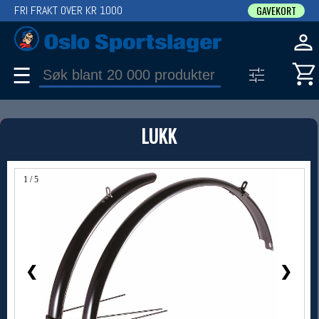
FRI FRAKT OVER KR 1000
GAVEKORT
☰
PRODUKT
LUKK
Produkter (1)
Bruk filter til å spisse søket
1 / 5
❮
❯