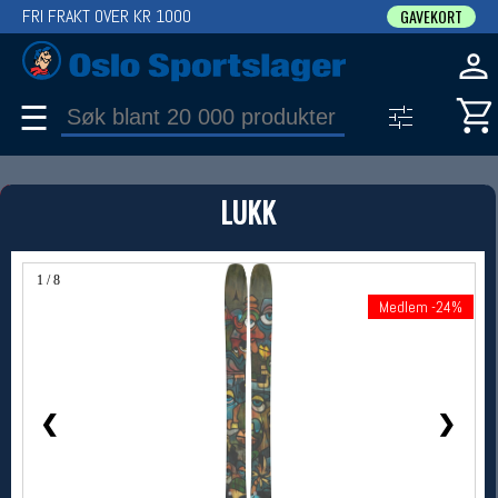
FRI FRAKT OVER KR 1000
GAVEKORT
☰
PRODUKT
LUKK
Produkter (1)
Bruk filter til å spisse søket
1 / 8
Medlem -24%
Medlem -24%
❮
❯