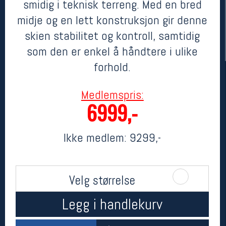
smidig i teknisk terreng. Med en bred
midje og en lett konstruksjon gir denne
skien stabilitet og kontroll, samtidig
som den er enkel å håndtere i ulike
forhold.
Medlemspris:
6999,-
Her finner du oss
Oslo Sportslager
Ikke medlem:
9299,-
Torggata 20
0183 Oslo
Telefon: 23 32 62 00
(telefontid man-fredag klokken 10-13)
Velg størrelse
Vis i kart
Om oss
Legg i handlekurv
Kontakt oss