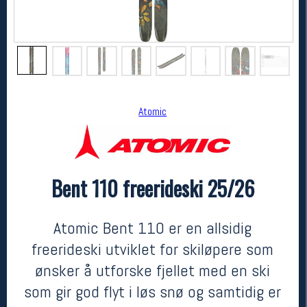
Atomic
Bent 110 freerideski 25/26
Atomic
Bent 110 freerideski 25/26
9299,-
6999,-
Atomic Bent 110 er en allsidig
MEDLEM:
freerideski utviklet for skiløpere som
ønsker å utforske fjellet med en ski
som gir god flyt i løs snø og samtidig er