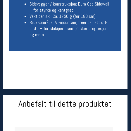
Sidevegger / konstruksjon: Dura Cap Sidewall
– for styrke og kantgrep
Betingelser
Vekt per ski: Ca. 1750 g (for 180 cm)
Salgsbetingelser
Bruksområde: All-mountain, freeride, lett off-
Personsvernerklæring
piste – for skiløpere som ønsker progresjon
Informasjonskapsler
og moro
Bærekraft
Org. nr: 976754360
Ledige stillinger
Ledige stillinger
Følg oss på
Anbefalt til dette produktet