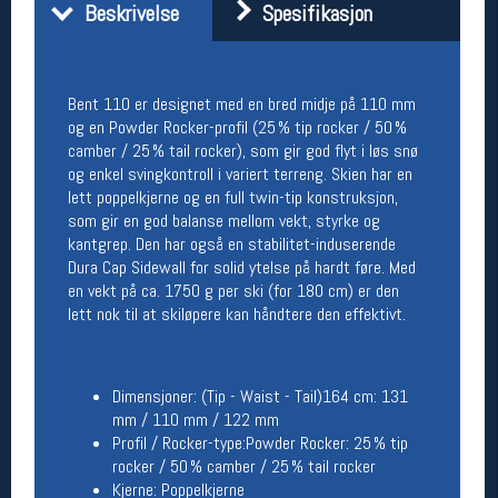
Beskrivelse
Spesifikasjon
Åpningstider butikk
Man-Fredag:
11-18
Lørdag:
11-16
Bent 110 er designet med en bred midje på 110 mm
og en Powder Rocker-profil (25 % tip rocker / 50 %
camber / 25 % tail rocker), som gir god flyt i løs snø
Team Oslo Sportslager
og enkel svingkontroll i variert terreng. Skien har en
lett poppelkjerne og en full twin-tip konstruksjon,
Magasinet
som gir en god balanse mellom vekt, styrke og
Medlemstilbud og aktiviteter
kantgrep. Den har også en stabilitet-induserende
MELD DEG INN GRATIS
Dura Cap Sidewall for solid ytelse på hardt føre. Med
en vekt på ca. 1750 g per ski (for 180 cm) er den
lett nok til at skiløpere kan håndtere den effektivt.
Åpningstider verkstedet
Man-Fredag:
11-18
Lørdag:
11-16
Dimensjoner: (Tip - Waist - Tail)164 cm: 131
Om verkstedet
mm / 110 mm / 122 mm
For å bestille time må du logge inn i
Profil / Rocker-type:Powder Rocker: 25 % tip
nettbutikken og trykke på den nederste blå
rocker / 50 % camber / 25 % tail rocker
linjen
Kjerne: Poppelkjerne