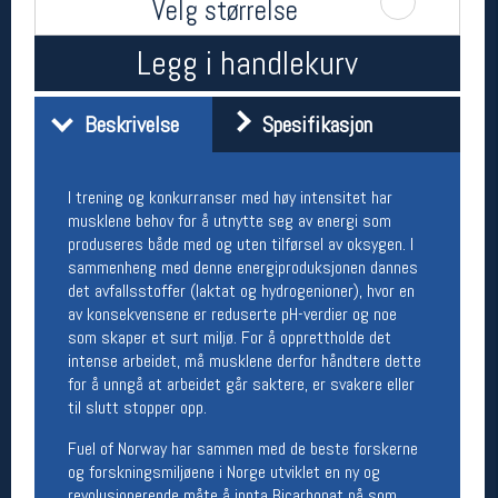
Velg størrelse
Åpningstider butikk
Legg i handlekurv
Man-Fredag:
11-18
Lørdag:
11-16
Beskrivelse
Spesifikasjon
Team Oslo Sportslager
I trening og konkurranser med høy intensitet har
Magasinet
musklene behov for å utnytte seg av energi som
Medlemstilbud og aktiviteter
produseres både med og uten tilførsel av oksygen. I
MELD DEG INN GRATIS
sammenheng med denne energiproduksjonen dannes
det avfallsstoffer (laktat og hydrogenioner), hvor en
av konsekvensene er reduserte pH-verdier og noe
Åpningstider verkstedet
som skaper et surt miljø. For å opprettholde det
Man-Fredag:
11-18
intense arbeidet, må musklene derfor håndtere dette
Lørdag:
11-16
for å unngå at arbeidet går saktere, er svakere eller
Om verkstedet
til slutt stopper opp.
For å bestille time må du logge inn i
Fuel of Norway har sammen med de beste forskerne
nettbutikken og trykke på den nederste blå
linjen
og forskningsmiljøene i Norge utviklet en ny og
revolusjonerende måte å innta Bicarbonat på som