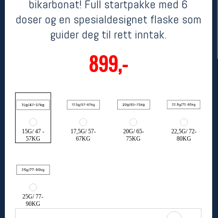
bikarbonat! Full startpakke med 6
doser og en spesialdesignet flaske som
guider deg til rett inntak.
899,-
Her finner du oss
Oslo Sportslager
15G/ 47 -
17,5G/ 57-
20G/ 65-
22,5G/ 72-
Torggata 20
57KG
67KG
75KG
80KG
0183 Oslo
Telefon: 23 32 62 00
(telefontid man-fredag klokken 10-13)
Vis i kart
Om oss
Kontakt oss
25G/ 77-
90KG