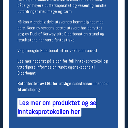
både gir høyere bufferkapasitet og vesentlig mindre
Betingelser
utfordringer med mage og tarm.
Salgsbetingelser
Nå kan vi endelig dele utøvernes hemmelighet med
Personsvernerklæring
dere. Noen av verdens beste utøvere har benyttet
Informasjonskapsler
seg av Fuel of Norway sitt Bicarbonat en stund og
Bærekraft
resultatene har vært fantastiske.
Org. nr: 976754360
Velg mengde Bicarbonat etter vekt som anvist.
Ledige stillinger
Les mer nederst på siden for full inntaksprotokoll og
ytterligere informasjon rundt egenskapene til
Ledige stillinger
Bicarbonat.
Batchtestet av LGC for ulovlige substanser i henhold
Følg oss på
til antidoping.
Les mer om produktet og se
inntaksprotokollen her