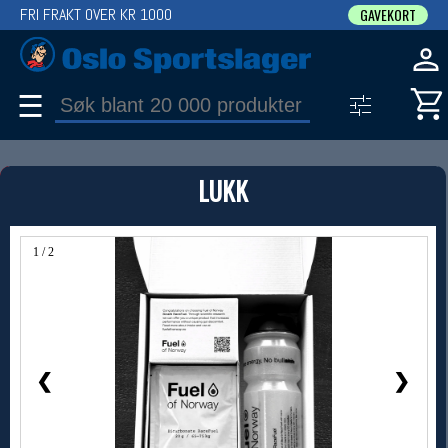
FRI FRAKT OVER KR 1000
GAVEKORT
☰
PRODUKT
LUKK
Produkter (1)
Bruk filter til å spisse søket
1 / 2
❮
❯