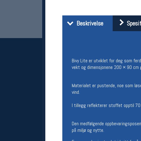
Beskrivelse
Spesif
Bivy Lite er utviklet for deg som fer
vekt og dimensjonene 200 × 90 cm gjø
Her finner du oss
Oslo Sportslager
Materialet er pustende, noe som løs
Torggata 20
vind.
0183 Oslo
Telefon: 23 32 62 00
I tillegg reflekterer stoffet opptil
(telefontid man-fredag klokken 10-13)
Vis i kart
Om oss
Den medfølgende oppbevaringsposen,
Kontakt oss
på miljø og nytte.