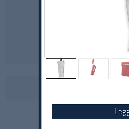
Arva
Bivy Lite
1099,-
899,-
MEDLEM:
Legg