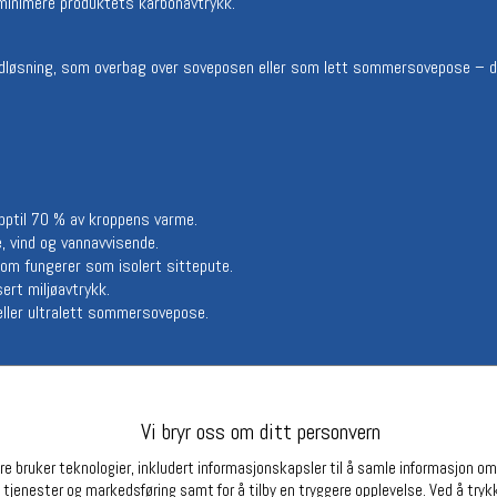
å minimere produktets karbonavtrykk.
Betingelser
Ledi
Salgsbetingelser
Ledige 
nødløsning, som overbag over soveposen eller som lett sommersovepose – 
Personsvernerklæring
Informasjonskapsler
Bærekraft
Org. nr: 976754360
opptil 70 % av kroppens varme.
Partnere
 vind­ og vann­avvisende.
om fungerer som isolert sittepute.
ert miljøavtrykk.
eller ultralett sommersovepose.
Vi bryr oss om ditt personvern
e bruker teknologier, inkludert informasjonskapsler til å samle informasjon om d
 tjenester og markedsføring samt for å tilby en tryggere opplevelse. Ved å trykk