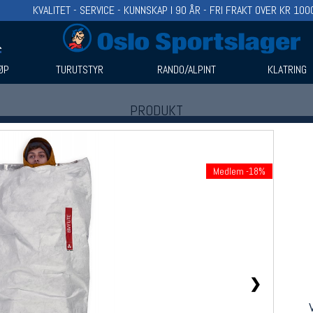
KVALITET - SERVICE - KUNNSKAP I 90 ÅR - FRI FRAKT OVER KR 100
ØP
TURUTSTYR
RANDO/ALPINT
KLATRING
PRODUKT
Produkter (1)
Bruk filter til å spisse søket
Medlem -18%
❯