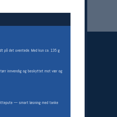
eredt på det uventede. Med kun ca. 135 g
 Oslo Sportslager
net
 tørr innvendig og beskyttet mot vær og
stilbud og aktiviteter
MELD DEG INN GRATIS
 sittepute — smart løsning med tanke