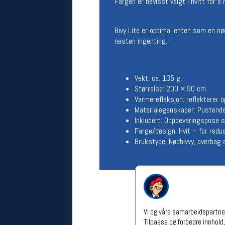
Fargen er bevisst valgt i hvitt for 
Åpningstider verkstedet
Man-Fredag:
11-18
Bivy Lite er optimal enten som en 
Lørdag:
11-16
nesten ingenting.
Om verkstedet
For å bestille time må du logge inn i
nettbutikken og trykke på den
nederste blå linjen
Vekt: ca. 135 g.
Størrelse: 200 × 90 cm.
Varme­refleksjon: reflekterer 
Følg oss på
Material­egenskaper: Pustende,
Inkludert: Oppbevaringspose s
Farge/design: Hvit – for redus
Brukstype: Nødbivvy, overbag 
Vi og våre samarbeidspartner
Tilpasse og forbedre innhold,