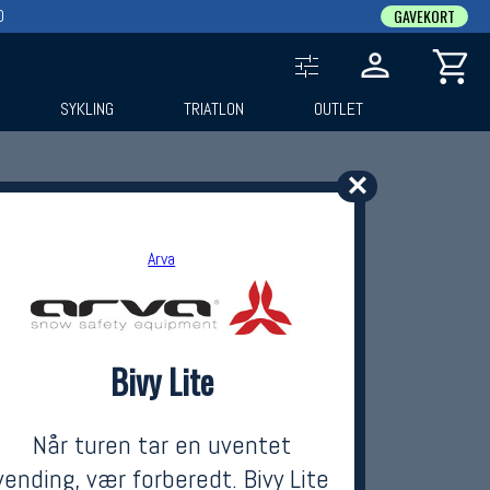
0
GAVEKORT
SYKLING
TRIATLON
OUTLET
✕
Arva
Bivy Lite
Når turen tar en uventet
vending, vær forberedt. Bivy Lite