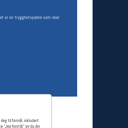
ge stillinger
stillinger
det er en trygghetspakke som veier
eg til formål, inkludert:
e "Jeg forstår" gir du din