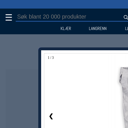
☰
KLÆR
LANGRENN
L
1 / 3
Medlem -18%
❮