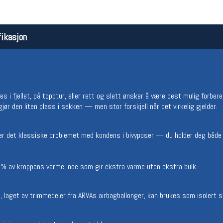
ikasjon
des i fjellet, på topptur, eller rett og slett ønsker å være best mulig forb
r den liten plass i sekken — men stor forskjell når det virkelig gjelder.
Åpningstider butikk
Team
Man-Fredag:
11-18
Magasi
er det klassiske problemet med kondens i bivyposer — du holder deg både
Lørdag:
11-16
Medlem
 70 % av kroppens varme, noe som gir ekstra varme uten ekstra bulk.
 laget av trimmedeler fra ARVAs airbagballonger, kan brukes som isolert