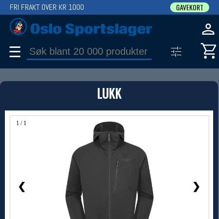
FRI FRAKT OVER KR 1000
GAVEKORT
☰
PRODUKT
LUKK
Produkter (1)
Bruk filter til å spisse søket
1 / 1
❮
❯