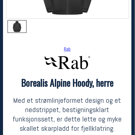
Rab
Borealis Alpine Hoody, herre
Rab
Borealis Alpine Hoody, herre
kr 1499
Med et strømlinjeformet design og et
nedstrippet, bestigningsklart
funksjonssett, er dette lette og myke
skallet skarpladd for fjellklatring.