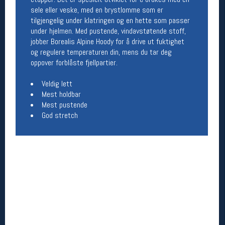
sele eller veske, med en brystlomme som er
Åpningstider butikk
tilgjengelig under klatringen og en hette som passer
Man-Fredag:
11-18
under hjelmen. Med pustende, vindavstøtende stoff,
Lørdag:
11-16
jobber Borealis Alpine Hoody for å drive ut fuktighet
og regulere temperaturen din, mens du tar deg
oppover forblåste fjellpartier.
Team Oslo Sportslager
Veldig lett
Mest holdbar
Magasinet
Mest pustende
Medlemstilbud og aktiviteter
MELD DEG INN GRATIS
God stretch
Åpningstider verkstedet
Man-Fredag:
11-18
Lørdag:
11-16
Om verkstedet
For å bestille time må du logge inn i
nettbutikken og trykke på den nederste blå
linjen