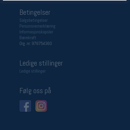
Betingelser
Salgsbetingelser
Personsvernerklæring
Informasjonskapsler
Bærekraft
Org. nr: 976754360
Ledige stillinger
Ledige stillinger
Følg oss på