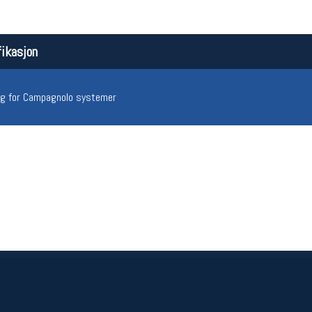
ikasjon
ng for Campagnolo systemer
Åpningstider butikk
Team
Man-Fredag:
11-18
Magasi
Lørdag:
11-16
Medlem