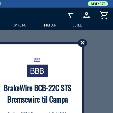
0
GAVEKORT
SYKLING
TRIATLON
OUTLET
✕
BBB
BrakeWire BCB-22C STS
Bremsewire til Campa