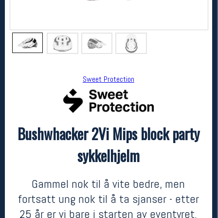
Sweet Protection
Bushwhacker 2Vi Mips block party
Sweet Protection
Bushwhacker 2Vi Mips block party sykkelhjelm
sykkelhjelm
2699,-
2159,-
MEDLEM:
Gammel nok til å vite bedre, men
fortsatt ung nok til å ta sjanser - etter
25 år er vi bare i starten av eventyret.