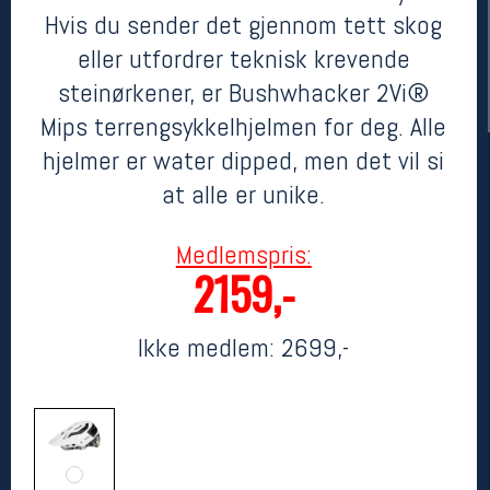
Hvis du sender det gjennom tett skog
eller utfordrer teknisk krevende
steinørkener, er Bushwhacker 2Vi®
Mips terrengsykkelhjelmen for deg. Alle
hjelmer er water dipped, men det vil si
at alle er unike.
Medlemspris:
Her finner du oss
2159,-
Oslo Sportslager
Torggata 20
0183 Oslo
Ikke medlem:
2699,-
Telefon: 23 32 62 00
(telefontid man-fredag klokken 10-13)
Vis i kart
Om oss
Kontakt oss