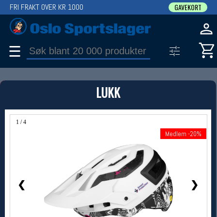
FRI FRAKT OVER KR 1000
GAVEKORT
☰
PRODUKT
LUKK
Produkter (1)
Bruk filter til å spisse søket
1 / 4
Medlem -20%
Medlem -20%
❮
❯