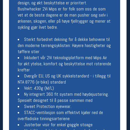
design, og økt beskyttelse er prioritert.
Bushwhacker 2Vi Mips er for folk som oss de som
Betingelser
vet at de beste dagene er de man pusher seg selv i
Salgsbetingelser
ørkenen, skogen, eller på høye fjellrygger og mener at
Personsvernerklæring
sykling gjør livet bedre.
Informasjonskapsler
Bærekraft
Sterkt forbedret dekning for å dekke behovene til
Org. nr: 976754360
den moderne terrengsyklisten: Høyere hastigheter og
tøffere stier
Inkludert vår 2Vi teknologiplatform med Mips Air
Ledige stillinger
for økt ytelse, komfort og beskyttelse mot roterende
krefter
Ledige stillinger
Overgår EU, US og UK sykkelstandard - i tillegg til
NTA 8776 (e-bike) standard
Vekt: 430g (M/L)
Følg oss på
Ny integrert 360 fit system med høydejustering.
Spesielt designet til å passe sammen med
Sweet Protection eyewear.
STACC-ventilasjon som effektivt kjøler ned de
overfladiske tinningsarteriene
Justerbar visir for enkel goggle stoage