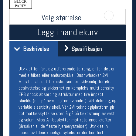
BLOCK
Åpningstider butikk
PARTY
Velg størrelse
Man-Fredag:
11-18
Lørdag:
11-16
Legg i handlekurv
Team Oslo Sportslager
Beskrivelse
Spesifikasjon
Magasinet
Medlemstilbud og aktiviteter
Utviklet for fart og utfordrende terreng, enten det er
MELD DEG INN GRATIS
med e-bikes eller endurosykkel. Bushwhacker 2Vi
Mips har alt det tekniske som er nødvendig for økt
beskyttelse og sikkerhet en kompleks multi-density
Åpningstider verkstedet
EPS shock absorbing struktur med fire impact
Man-Fredag:
11-18
shields (ett på hvert hjørne av hodet), økt dekning, og
Lørdag:
11-16
variable elasticity shell. Vår 2Vi-teknologiplatform gir
Om verkstedet
optimal beskyttelse uten å gå på bekostning av vekt
For å bestille time må du logge inn i
og volum. Mips Air beskytter mot roterende krefter
nettbutikken og trykke på den nederste blå
(årsaken til de fleste hjernerystelser). Utviklet in-
linjen
house av lidenskapelige sykelister der komfort,