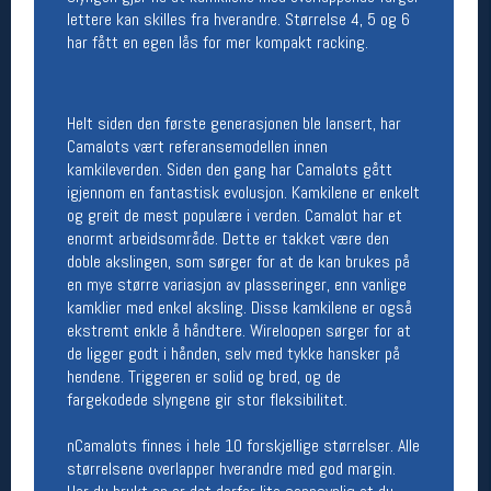
lettere kan skilles fra hverandre. Størrelse 4, 5 og 6
Åpningstider butikk
har fått en egen lås for mer kompakt racking.
Man-Fredag:
11-18
Lørdag:
11-16
Helt siden den første generasjonen ble lansert, har
Camalots vært referansemodellen innen
kamkileverden. Siden den gang har Camalots gått
Team Oslo Sportslager
igjennom en fantastisk evolusjon. Kamkilene er enkelt
Magasinet
og greit de mest populære i verden. Camalot har et
Medlemstilbud og aktiviteter
enormt arbeidsområde. Dette er takket være den
MELD DEG INN GRATIS
doble akslingen, som sørger for at de kan brukes på
en mye større variasjon av plasseringer, enn vanlige
kamklier med enkel aksling. Disse kamkilene er også
Åpningstider verkstedet
ekstremt enkle å håndtere. Wireloopen sørger for at
de ligger godt i hånden, selv med tykke hansker på
Man-Fredag:
11-18
hendene. Triggeren er solid og bred, og de
Lørdag:
11-16
Om verkstedet
fargekodede slyngene gir stor fleksibilitet.
For å bestille time må du logge inn i
nettbutikken og trykke på den nederste blå
nCamalots finnes i hele 10 forskjellige størrelser. Alle
linjen
størrelsene overlapper hverandre med god margin.