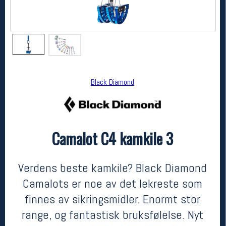
Black Diamond
Camalot C4 kamkile 3
Black Diamond
Camalot C4 kamkile 3
1299,-
779,-
Verdens beste kamkile? Black Diamond
MEDLEM:
Camalots er noe av det lekreste som
finnes av sikringsmidler. Enormt stor
range, og fantastisk bruksfølelse. Nyt