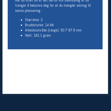
Har du brukt en er det derfor lite sannsynlig at du
trenger å bekymre deg for at du mangler skiring til
Betingelser
neste plassering.
Salgsbetingelser
Størrelse: 3
Personsvernerklæring
Bruddstyrke: 14 kN
Informasjonskapsler
Arbeidsområde (range): 50.7-87.9 mm
Bærekraft
Vekt: 181.1 gram
Org. nr: 976754360
Ledige stillinger
Ledige stillinger
Følg oss på