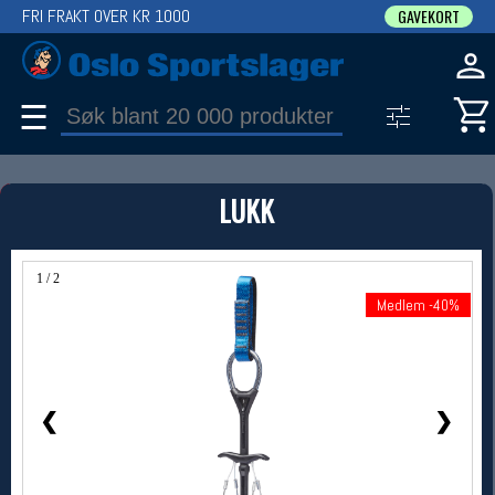
FRI FRAKT OVER KR 1000
GAVEKORT
☰
PRODUKT
LUKK
Produkter (1)
Bruk filter til å spisse søket
1 / 2
Medlem -40%
Medlem -40%
❮
❯