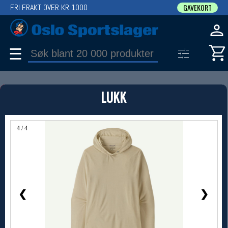
FRI FRAKT OVER KR 1000
GAVEKORT
☰
PRODUKT
LUKK
Produkter (1)
Bruk filter til å spisse søket
4 / 4
❮
❯