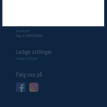
Betingelser
Salgsbetingelser
Personsvernerklæring
Informasjonskapsler
Bærekraft
Org. nr: 976754360
Ledige stillinger
Ledige stillinger
Følg oss på