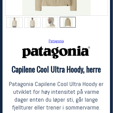
Patagonia
Capilene Cool Ultra Hoody, herre
Patagonia
Capilene Cool Ultra Hoody, herre
kr 1099
Patagonia Capilene Cool Ultra Hoody er
utviklet for høy intensitet på varme
dager enten du løper sti, går lange
fjellturer eller trener i sommervarme.