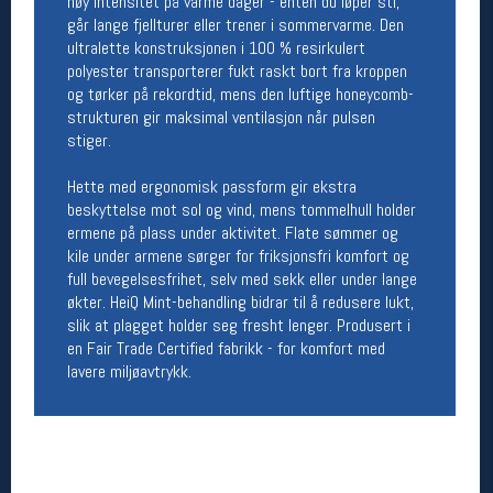
høy intensitet på varme dager - enten du løper sti,
Åpningstider butikk
går lange fjellturer eller trener i sommervarme. Den
ultralette konstruksjonen i 100 % resirkulert
Man-Fredag:
11-18
polyester transporterer fukt raskt bort fra kroppen
Lørdag:
11-16
og tørker på rekordtid, mens den luftige honeycomb-
strukturen gir maksimal ventilasjon når pulsen
stiger.
Team Oslo Sportslager
Hette med ergonomisk passform gir ekstra
Magasinet
beskyttelse mot sol og vind, mens tommelhull holder
Medlemstilbud og aktiviteter
ermene på plass under aktivitet. Flate sømmer og
MELD DEG INN GRATIS
kile under armene sørger for friksjonsfri komfort og
full bevegelsesfrihet, selv med sekk eller under lange
økter. HeiQ Mint-behandling bidrar til å redusere lukt,
Åpningstider verkstedet
slik at plagget holder seg fresht lenger. Produsert i
en Fair Trade Certified fabrikk - for komfort med
Man-Fredag:
11-18
lavere miljøavtrykk.
Lørdag:
11-16
Om verkstedet
For å bestille time må du logge inn i
nettbutikken og trykke på den nederste blå
linjen