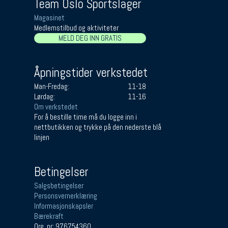
Team Oslo Sportslager
Magasinet
Medlemstilbud og aktiviteter
MELD DEG INN GRATIS
Åpningstider verkstedet
Man-Fredag:
11-18
Lørdag:
11-16
Om verkstedet
For å bestille time må du logge inn i
nettbutikken og trykke på den nederste blå
linjen
Betingelser
Salgsbetingelser
Personsvernerklæring
Informasjonskapsler
Bærekraft
Org. nr: 976754360