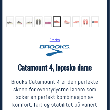
Brooks
Catamount 4, løpesko dame
Brooks
Catamount 4, løpesko dame
kr 2000
Brooks Catamount 4 er den perfekte
skoen for eventyrlystne løpere som
søker en perfekt kombinasjon av
komfort, fart og stabilitet på variert