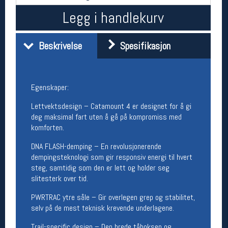
Åpningstider butikk
Legg i handlekurv
Man-Fredag:
11-18
Lørdag:
11-16
Beskrivelse
Spesifikasjon
Team Oslo Sportslager
Egenskaper:
Magasinet
Lettvektsdesign – Catamount 4 er designet for å gi
Medlemstilbud og aktiviteter
MELD DEG INN GRATIS
deg maksimal fart uten å gå på kompromiss med
komforten.
DNA FLASH-demping – En revolusjonerende
Åpningstider verkstedet
dempingsteknologi som gir responsiv energi til hvert
Man-Fredag:
11-18
steg, samtidig som den er lett og holder seg
Lørdag:
11-16
slitesterk over tid.
Om verkstedet
For å bestille time må du logge inn i
PWRTRAC ytre såle – Gir overlegen grep og stabilitet,
nettbutikken og trykke på den nederste blå
selv på de mest teknisk krevende underlagene.
linjen
Trail-specific design – Den brede tåboksen og