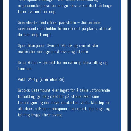
ergonomiske passformen gir ekstra komfort på lange
Betingelser
turer i variert terreng.
Salgsbetingelser
Snørefeste med sikker passform – Justerbare
Personsvernerklæring
snørebånd som holder foten sikkert på plass, uten at
Informasjonskapsler
du føler deg trengt.
Bærekraft
Org. nr: 976754360
Spesifikasjoner: Overdel: Mesh- og syntetiske
materialer som gir pusteevne og støtte.
Ledige stillinger
Drop: 8 mm – perfekt for en naturlig løpsstilling og
komfort.
Ledige stillinger
Vekt: 226 g (størrelse 39)
Følg oss på
Brooks Catamount 4 er laget for å takle utfordrende
forhold og gir deg selvtillit på stiene. Med sine
teknologier og den høye komforten, vil du få utløp for
alle dine trail-løpeambisjoner. Løp raskt, løp langt, og
føl deg trygg i hver sving.