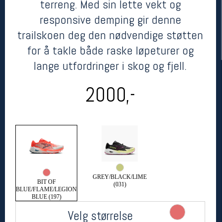
terreng. Med sin lette vekt og
responsive demping gir denne
trailskoen deg den nødvendige støtten
for å takle både raske løpeturer og
lange utfordringer i skog og fjell.
2000,-
Her finner du oss
Oslo Sportslager
Torggata 20
0183 Oslo
Telefon: 23 32 62 00
(telefontid man-fredag klokken 10-13)
GREY/BLACK/LIME
Vis i kart
BIT OF
(031)
BLUE/FLAME/LEGION
Om oss
BLUE (197)
Kontakt oss
Velg størrelse