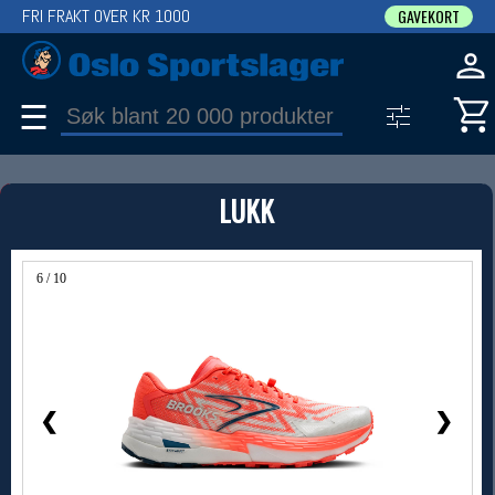
FRI FRAKT OVER KR 1000
GAVEKORT
☰
PRODUKT
LUKK
Produkter (1)
Bruk filter til å spisse søket
6 / 10
❮
❯