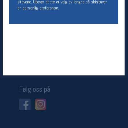
stavene. Utover dette er valg av lengde på skistaver
en personlig preferanse.
Betingelser
Salgsbetingelser
Personsvernerklæring
Informasjonskapsler
Bærekraft
Org. nr: 976754360
Ledige stillinger
Ledige stillinger
Følg oss på