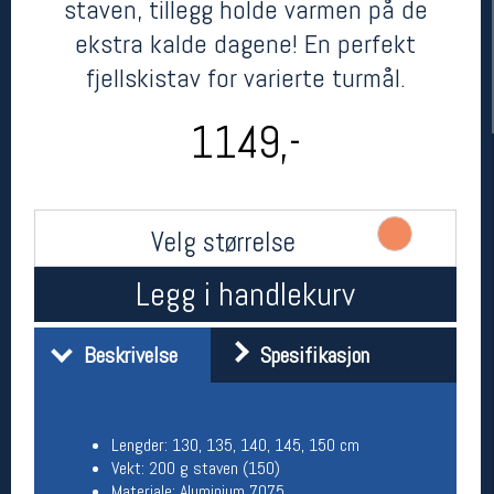
staven, tillegg holde varmen på de
ekstra kalde dagene! En perfekt
fjellskistav for varierte turmål.
1149,-
Velg størrelse
Her finner du oss
Legg i handlekurv
Oslo Sportslager
Torggata 20
0183 Oslo
Beskrivelse
Spesifikasjon
Telefon: 23 32 62 00
(telefontid man-fredag klokken 10-13)
Vis i kart
Om oss
Lengder: 130, 135, 140, 145, 150 cm
Kontakt oss
Vekt: 200 g staven (150)
Materiale: Aluminium 7075