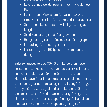
Leveres med solide løssnøtrinser i Hypalon og
Åpningstider butikk
PA6
Man-Fredag:
11-18
Langt grep i EVA- skum for varme og godt
Lørdag:
11-16
grep – gir mulighet for raske endringer av grep
Smart reimkonstruksjon – lett justering av
lengde
Solid konstruksjon på låsing av reim
Team Oslo Sportslager
God justering rundt håndledd (enhåndsgrep)
Innfesting for security leash
Magasinet
Lik som Ingstad BC fjellskistav, kun annet
Medlemstilbud og aktiviteter
design
MELD DEG INN GRATIS
Valg av lengde:
Velges 30-40 cm kortere enn egen
personlengde. Fjellskistaver velges vanligvis kortere
Åpningstider verkstedet
enn vanlige skistaver (gjerne 5 cm kortere enn
Man-Fredag:
11-18
klassiskstaver) fordi man ønsker optimal blodtilførsel
Lørdag:
11-16
til hender og armer i kulda, og man vil unngå å henge
Om verkstedet
for mye på stavene og bli sliten i skuldrene. Om man
For å bestille time må du logge inn i
trekker en pulk, så vil det være naturlig å velge enda
nettbutikken og trykke på den nederste blå
litt kortere staver, for nettopp å unngå å dra pulken
linjen
med bare øvre del av overkroppen og henge på