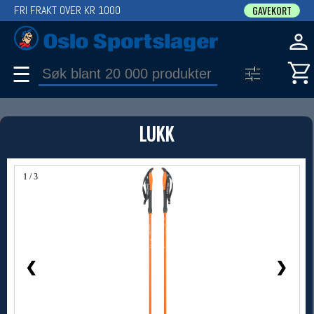
FRI FRAKT OVER KR 1000
GAVEKORT
☰
PRODUKT
LUKK
Produkter (1)
Bruk filter til å spisse søket
1 / 3
❮
❯