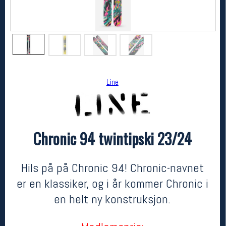
Line
Chronic 94 twintipski 23/24
Line
Chronic 94 twintipski 23/24
5799,-
4349,-
Hils på på Chronic 94! Chronic-navnet
MEDLEM:
er en klassiker, og i år kommer Chronic i
en helt ny konstruksjon.