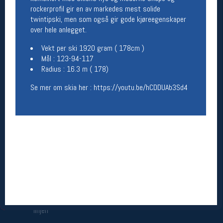
rockerprofil gir en av markedes mest solide
Åpningstider butikk
twintipski, men som også gir gode kjøreegenskaper
Man-Fredag:
11-18
over hele anlegget.
Lørdag:
11-16
Vekt per ski 1920 gram ( 178cm )
Mål : 123-94-117
Radius : 16.3 m ( 178)
Team Oslo Sportslager
Se mer om skia her : https://youtu.be/hCDDUAb3Sd4
Magasinet
Medlemstilbud og aktiviteter
MELD DEG INN GRATIS
Åpningstider verkstedet
Man-Fredag:
11-18
Lørdag:
11-16
Om verkstedet
For å bestille time må du logge inn i
nettbutikken og trykke på den nederste blå
linjen