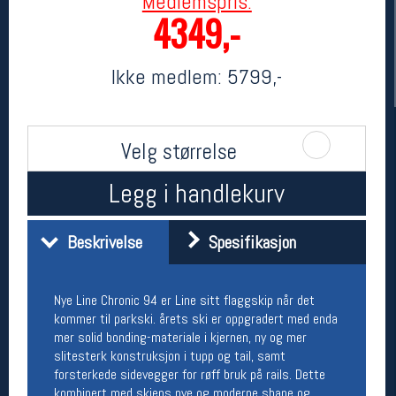
Medlemspris:
4349,-
Ikke medlem:
5799,-
Velg størrelse
Legg i handlekurv
Her finner du oss
Oslo Sportslager
Beskrivelse
Spesifikasjon
Torggata 20
0183 Oslo
Telefon: 23 32 62 00
Nye Line Chronic 94 er Line sitt flaggskip når det
(telefontid man-fredag klokken 10-13)
kommer til parkski. årets ski er oppgradert med enda
Vis i kart
mer solid bonding-materiale i kjernen, ny og mer
Om oss
slitesterk konstruksjon i tupp og tail, samt
Kontakt oss
forsterkede sidevegger for røff bruk på rails. Dette
kombinert med skiens nye og moderne shape og