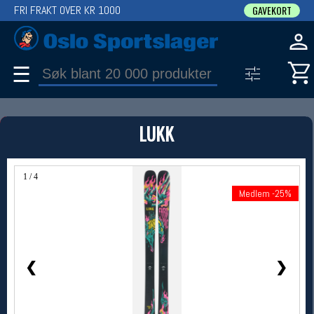
FRI FRAKT OVER KR 1000
GAVEKORT
☰
PRODUKT
LUKK
Produkter (1)
Bruk filter til å spisse søket
1 / 4
Medlem -25%
Medlem -25%
❮
❯