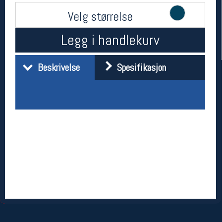
Velg størrelse
Legg i handlekurv
Beskrivelse
Spesifikasjon
Her finner du oss
Oslo Sportslager
Torggata 20
0183 Oslo
Telefon: 23 32 62 00
(telefontid man-fredag klokken 10-13)
Vis i kart
Om oss
Kontakt oss