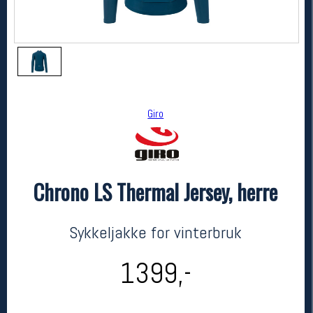
Giro
Chrono LS Thermal Jersey, herre
Giro
Chrono LS Thermal Jersey, herre
kr 1399
Sykkeljakke for vinterbruk
1399,-