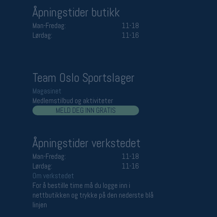
Åpningstider butikk
Man-Fredag:
11-18
Lørdag:
11-16
Team Oslo Sportslager
Magasinet
Medlemstilbud og aktiviteter
MELD DEG INN GRATIS
Åpningstider verkstedet
Man-Fredag:
11-18
Lørdag:
11-16
Om verkstedet
For å bestille time må du logge inn i
nettbutikken og trykke på den nederste blå
linjen