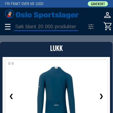
FRI FRAKT OVER KR 1000
GAVEKORT
☰
PRODUKT
LUKK
Produkter (1)
Bruk filter til å spisse søket
1 / 1
❮
❯