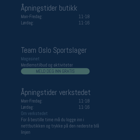
Åpningstider butikk
Man-Fredag:
11-18
Lørdag:
11-16
Team Oslo Sportslager
Magasinet
Medlemstilbud og aktiviteter
MELD DEG INN GRATIS
Åpningstider verkstedet
Man-Fredag:
11-18
Lørdag:
11-16
Om verkstedet
For å bestille time må du logge inn i
nettbutikken og trykke på den nederste blå
linjen