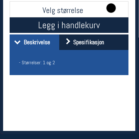
Velg størrelse
Legg i handlekurv
Beskrivelse
Spesifikasjon
- Størrelser: 1 og 2
Her finner du oss
Oslo Sportslager
Torggata 20
0183 Oslo
Telefon: 23 32 62 00
(telefontid man-fredag klokken 10-13)
Vis i kart
Om oss
Kontakt oss