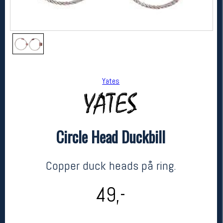
Yates
Circle Head Duckbill
Yates
Circle Head Duckbill
kr 49
Copper duck heads på ring.
49,-