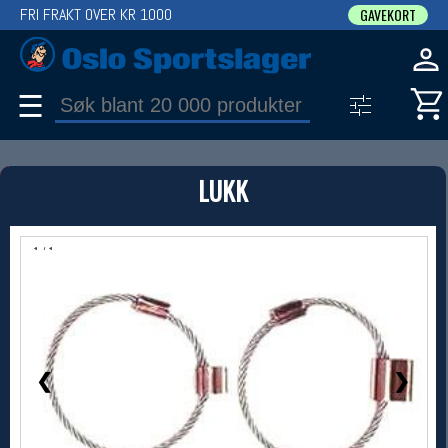
FRI FRAKT OVER KR 1000
GAVEKORT
☰
PRODUKT
LUKK
Produkter (1)
Bruk filter til å spisse søket
1 / 1
❮
❯