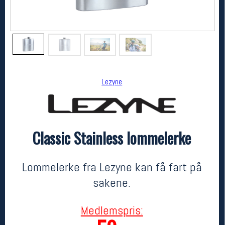
Lezyne
Classic Stainless lommelerke
Lezyne
Classic Stainless lommelerke
199,-
59,-
Lommelerke fra Lezyne kan få fart på
MEDLEM:
sakene.
Medlemspris: