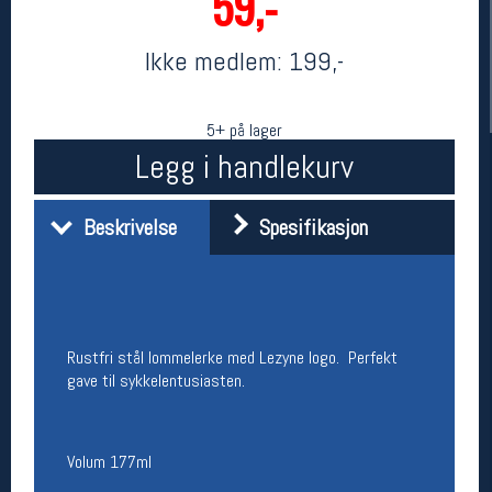
59,-
Ikke medlem:
199,-
5+ på lager
Legg i handlekurv
Beskrivelse
Spesifikasjon
Her finner du oss
Oslo Sportslager
Torggata 20
0183 Oslo
Rustfri stål lommelerke med Lezyne logo. Perfekt
Telefon: 23 32 62 00
gave til sykkelentusiasten.
(telefontid man-fredag klokken 10-13)
Vis i kart
Om oss
Kontakt oss
Volum 177ml