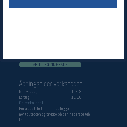
Åpningstider butikk
Man-Fredag:
11-18
Lørdag:
11-16
Team Oslo Sportslager
Magasinet
Medlemstilbud og aktiviteter
MELD DEG INN GRATIS
Åpningstider verkstedet
Man-Fredag:
11-18
Lørdag:
11-16
Om verkstedet
For å bestille time må du logge inn i
nettbutikken og trykke på den nederste blå
linjen