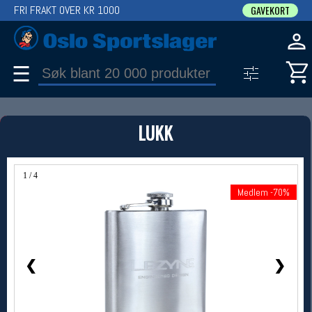
FRI FRAKT OVER KR 1000
GAVEKORT
☰
PRODUKT
LUKK
Produkter (1)
Bruk filter til å spisse søket
1 / 4
Medlem -70%
Medlem -70%
❮
❯