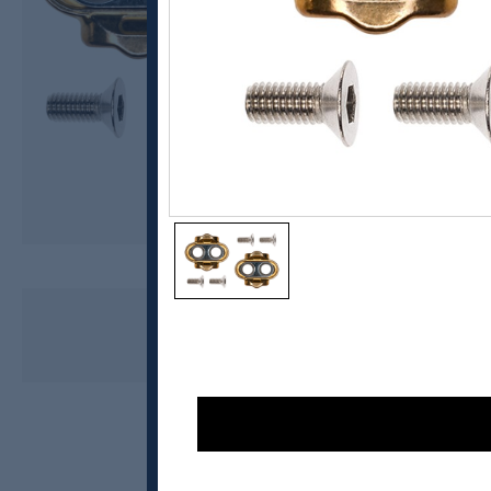
Crankbrothers
Cleat kit 0 float
kr 270