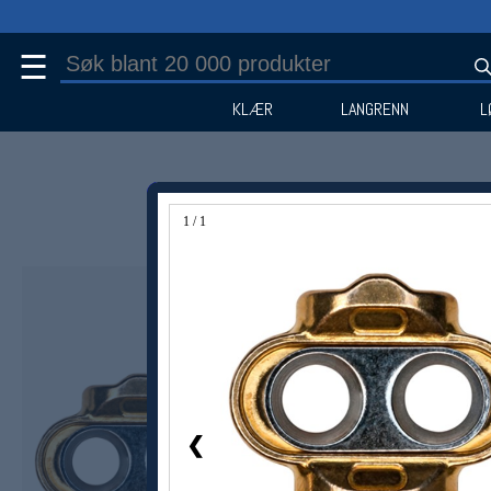
☰
KLÆR
LANGRENN
L
1 / 1
❮