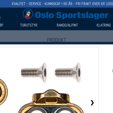
KVALITET - SERVICE - KUNNSKAP I 90 ÅR - FRI FRAKT OVER KR 100
ØP
TURUTSTYR
RANDO/ALPINT
KLATRING
PRODUKT
Produkter (1)
Bruk filter til å spisse søket
❯