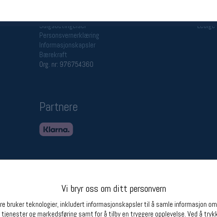
Betingelser
Ledi
Salgsbetingelser
Ledige 
Personsvernerklæring
Informasjonskapsler
Bærekraft
Org. nr: 976754360
Partnere
Vi bryr oss om ditt personvern
e bruker teknologier, inkludert informasjonskapsler til å samle informasjon om d
 tjenester og markedsføring samt for å tilby en tryggere opplevelse. Ved å trykk