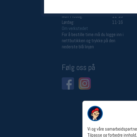
Åpningstider verkstedet
Man-Fredag:
11-18
Lørdag:
11-16
Om verkstedet
For å bestille time må du logge inn i
nettbutikken og trykke på den
nederste blå linjen
Følg oss på
Vi og våre samarbeidspartner
Tilpasse og forbedre innhold,