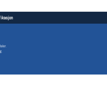
ikasjon
daler.
g.
Åpningstider butikk
Team
Man-Fredag:
11-18
Magasi
Lørdag:
11-16
Medlem