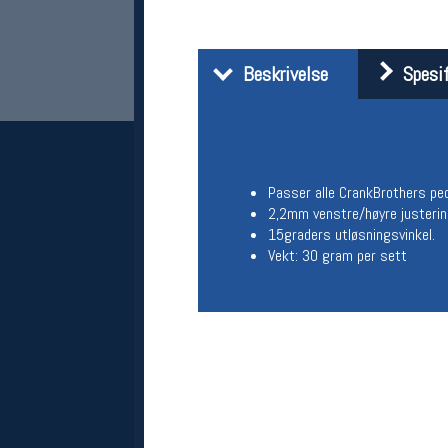
Beskrivelse
Spesif
Passer alle CrankBrothers pe
2,2mm venstre/høyre justerin
Her finner du oss
15graders utløsningsvinkel.
Vekt: 30 gram per sett
Oslo Sportslager
Torggata 20
0183 Oslo
Telefon: 23 32 62 00
(telefontid man-fredag klokken 10-13)
Vis i kart
Om oss
Kontakt oss