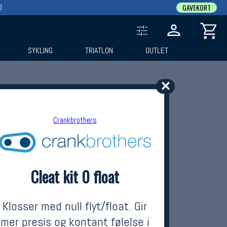
0
GAVEKORT
SYKLING
TRIATLON
OUTLET
✕
Crankbrothers
Cleat kit 0 float
Klosser med null flyt/float. Gir
mer presis og kontant følelse i