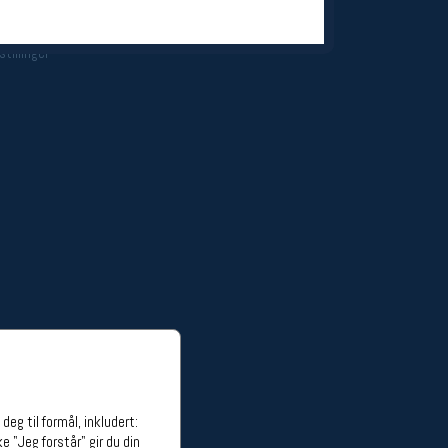
ge stillinger
stillinger
eg til formål, inkludert:
e "Jeg forstår" gir du din