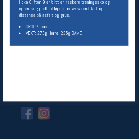
Hoka Clifton 9 er blitt en raskere treningssko og
egner seg godt til løpeturer av variert fart og
Betingelser
distanse på asfalt og grus.
Salgsbetingelser
DROPP: 5mm
Personsvernerklæring
VEKT: 273g Herre, 235g DAME
Informasjonskapsler
Bærekraft
Org. nr: 976754360
Ledige stillinger
Ledige stillinger
Følg oss på