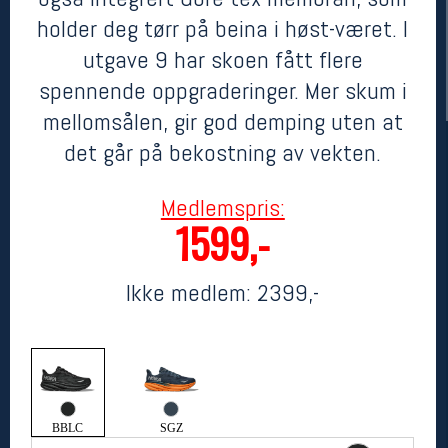
holder deg tørr på beina i høst-været. I
utgave 9 har skoen fått flere
spennende oppgraderinger. Mer skum i
mellomsålen, gir god demping uten at
det går på bekostning av vekten.
Medlemspris:
1599,-
Her finner du oss
Oslo Sportslager
Torggata 20
Ikke medlem:
2399,-
0183 Oslo
Telefon: 23 32 62 00
(telefontid man-fredag klokken 10-13)
Vis i kart
Om oss
Kontakt oss
BBLC
SGZ