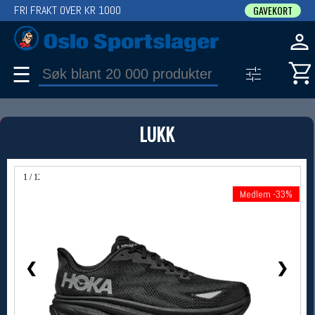
FRI FRAKT OVER KR 1000
GAVEKORT
☰
PRODUKT
LUKK
Produkter (1)
Bruk filter til å spisse søket
1 / 12
Medlem -33%
Medlem -33%
❮
❯