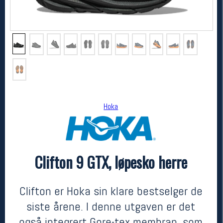
Hoka
Hoka
Clifton 9 GTX, løpesko herre
Clifton 9 GTX, løpesko herre
2399,-
1599,-
MEDLEM:
Clifton er Hoka sin klare bestselger de
siste årene. I denne utgaven er det
også integrert Gore-tex membran, som