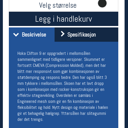
Velg størrelse
Åpningstider butikk
Man-Fredag:
11-18
Legg i handlekurv
Lørdag:
11-16
Beskrivelse
Spesifikasjon
Team Oslo Sportslager
Hoka Clifton 9 er oppgradert i mellomsålen
Magasinet
sammenlignet med tidligere versjoner. Skummet er
Medlemstilbud og aktiviteter
fortsatt CMEVA (Compression Molded), men det har
MELD DEG INN GRATIS
blitt mer responsivt som gjør kombinasjonen av
støtdemping og respons bedre. Den har også blitt 3
Åpningstider verkstedet
mm tykkere i mellomsålen. Skoen har et lavt dropp
som i kombinasjon med rocker-konstruksjon gir en
Man-Fredag:
11-18
effektiv stegavvikling. Overdelen er sømløs i
Lørdag:
11-16
Engineered mesh som gir en fin kombinasjon av
Om verkstedet
fleksibilitet og hold. Nytt design og materiale i hælen
For å bestille time må du logge inn i
gir et behagelig hælgrep. Yttersålen har slitegummi
nettbutikken og trykke på den nederste blå
der det trengs.
linjen